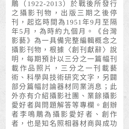
鵰（1922-2013）於戰後所發行
之攝影刊物，出版三期之後停
刊，起迄時間為1951年9月至隔
年5月，為時約九個月。《台灣
影藝》為一具備完整編輯概念之
攝影刊物，根據〈創刊獻辭〉說
明，每期預計以三分之一篇幅刊
載作品照片，三分之一刊載藝
術、科學與技術研究文字，另闢
部分篇幅討論器材同業消息；此
外亦有介紹攝影社團、業餘攝影
愛好者與問題解答等專欄。創辦
者李鳴鵰為攝影愛好者、創作
者，也是知名照相器材商與成功