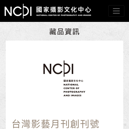
跳到主要內容
國家攝影文化中心
網頁導覽
:::
台灣影藝月刊創刊號