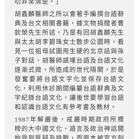
叨非常清楚。」
胡鑫麟醫師之所以會著手編撰台語辭
典及台文相關書籍，據文物捐贈者曹
欽榮先生所述，乃是有回胡鑫麟先生
與太太胡李碧珠女士散步公園時，看
見一位祖母試圖用生硬的北京話與孫
子對話，胡醫師感嘆台語及台語文化
逐漸式微，所造成的世代隔閡，於是
發奮要將台語文字化並保存台語文
化，利用休診期間編纂台語辭典及文
字紀錄台語文化，讓後世要學習台語
和認識台語文化有參考書及教材。
1987年解嚴後，戒嚴時期政府所標
榜的大中國文化、語言及政治神話開
始受到質疑及挑戰，而原本被官方刻