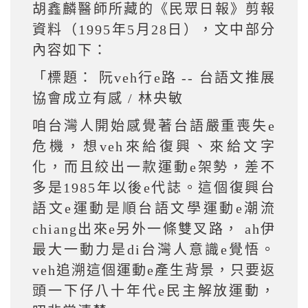
胡鑫麟醫師所藏的《民眾日報》剪報
資料（1995年5月28日），文中部分
內容如下：
「標題： 阮veh行e路 -- 台語文推展
協會成立有感 / 林央敏
咱台灣人開始感覺著台語嚴重喪失e
危機，想veh來給復興、來給文字
化，而且絞出一款運動e架勢，差不
多是1985年以後e代誌。這個復興台
語文e運動是順台語文學運動e潮流
chiang出來e另外一條雙叉路， ah伊
最大一動力是di台灣人意識e覺悟。
veh追溯這個運動e產生背景，只要返
頭一下仔八十年代e民主解放運動，