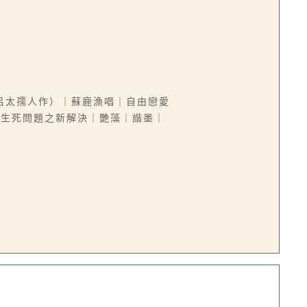
呂太孺人作）｜蘇鹿漁唱｜自由戀愛
｜生死問題之新解決｜艷藻｜諧墨｜