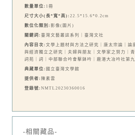
數量單位:
1冊
尺寸大小(長*寬*高):
22.5*15.6*0.2cm
數位化類別:
影像(圖片)
關鍵詞:
臺灣文藝叢誌系列｜臺灣文社
內容目次:
文學上題材與方法之研究｜唐太宗論｜論
與經濟獨立之研究｜夫婦與朋友｜文學家之努力｜
詞苑｜詞｜中部聯合吟會擊鉢吟｜鹿港大冶吟社第
典藏單位:
國立臺灣文學館
提供者:
陳素雲
登錄號:
NMTL20230360016
-相關藏品-