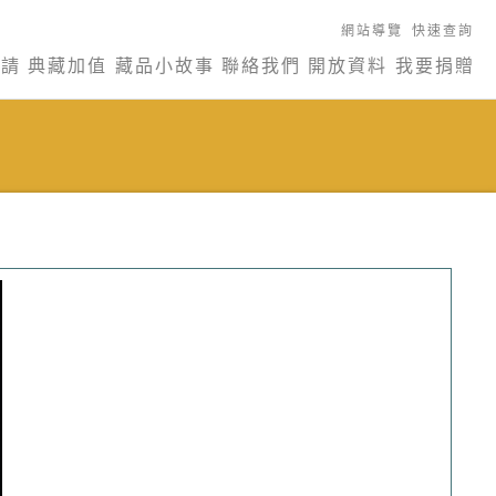
網站導覽
快速查詢
申請
典藏加值
藏品小故事
聯絡我們
開放資料
我要捐贈