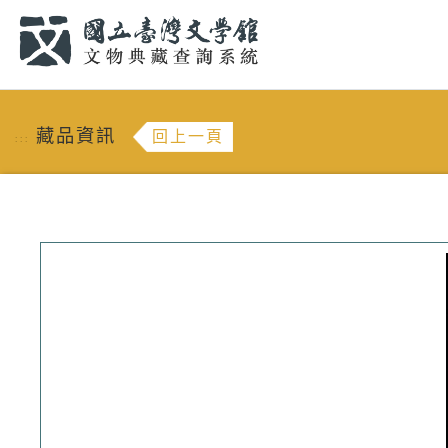
跳到主要內容
:::
藏品資訊
回上一頁
:::