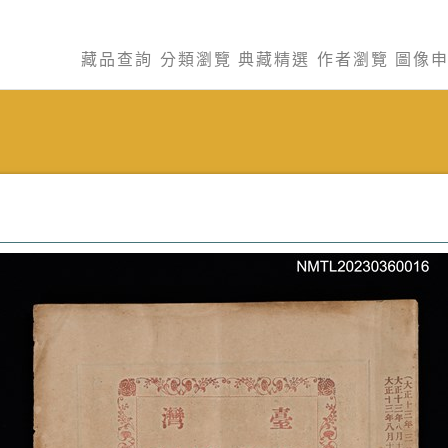
藏品查詢
分類瀏覽
典藏精選
作者瀏覽
圖像