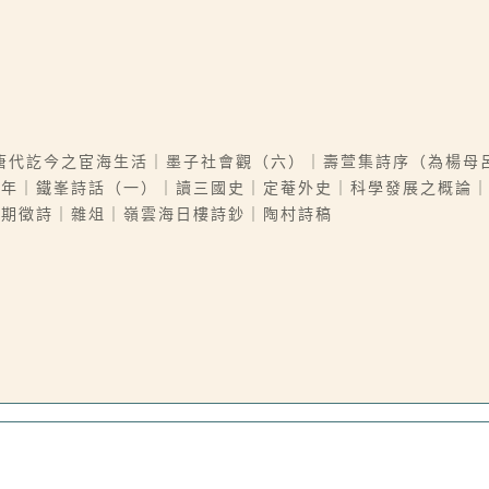
唐代訖今之宦海生活｜墨子社會觀（六）｜壽萱集詩序（為楊母
青年｜鐵峯詩話（一）｜讀三國史｜定菴外史｜科學發展之概論
九期徵詩｜雜俎｜嶺雲海日樓詩鈔｜陶村詩稿