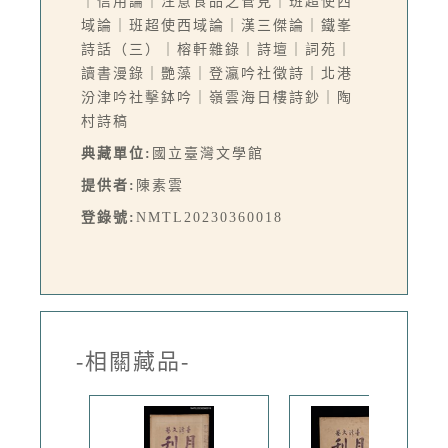
｜信用論｜注意食品之管見｜班超使西
域論｜班超使西域論｜漢三傑論｜鐵峯
詩話（三）｜榕軒雜錄｜詩壇｜詞苑｜
讀書漫錄｜艷藻｜登瀛吟社徵詩｜北港
汾津吟社擊鉢吟｜嶺雲海日樓詩鈔｜陶
村詩稿
典藏單位:
國立臺灣文學館
提供者:
陳素雲
登錄號:
NMTL20230360018
-相關藏品-