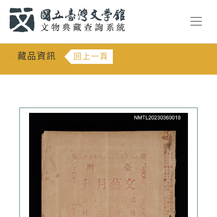
跳到主要內容
:::
藏品資訊
回上一頁
:::