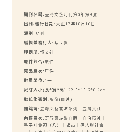
期刊名稱:
臺灣文藝月刊第6年第9號
出刊/發行日期:
大正13年10月16日
類別:
期刊
編輯兼發行人:
蔡世賢
印刷所:
博文社
原件與否:
原件
藏品層次:
單件
數量單位:
1冊
尺寸大小(長*寬*高):
22.5*15.6*0.2cm
數位化類別:
影像(圖片)
關鍵詞:
臺灣文藝叢誌系列｜臺灣文社
內容目次:
寄鶴齋詩曫自跋｜自治精神｜
墨子社會觀（八）｜說詩｜個人與社會