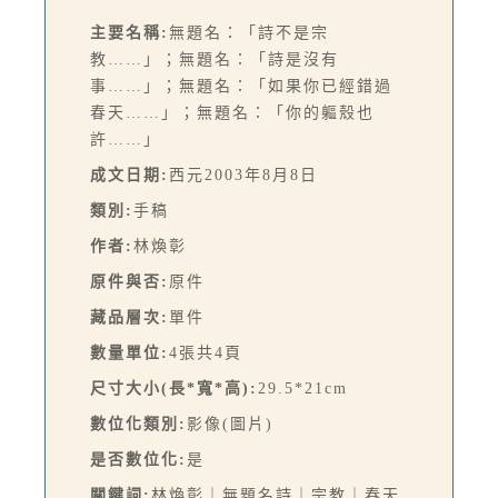
主要名稱:
無題名：「詩不是宗
教……」；無題名：「詩是沒有
事……」；無題名：「如果你已經錯過
春天……」；無題名：「你的軀殼也
許……」
成文日期:
西元2003年8月8日
類別:
手稿
作者:
林煥彰
原件與否:
原件
藏品層次:
單件
數量單位:
4張共4頁
尺寸大小(長*寬*高):
29.5*21cm
數位化類別:
影像(圖片)
是否數位化:
是
關鍵詞:
林煥彰｜無題名詩｜宗教｜春天