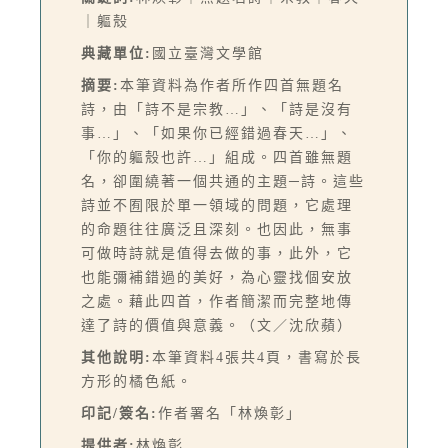
｜軀殼
典藏單位:
國立臺灣文學館
摘要:
本筆資料為作者所作四首無題名
詩，由「詩不是宗教…」、「詩是沒有
事…」、「如果你已經錯過春天…」、
「你的軀殼也許…」組成。四首雖無題
名，卻圍繞著一個共通的主題─詩。這些
詩並不囿限於單一領域的問題，它處理
的命題往往廣泛且深刻。也因此，無事
可做時詩就是值得去做的事，此外，它
也能彌補錯過的美好，為心靈找個安放
之處。藉此四首，作者簡潔而完整地傳
達了詩的價值與意義。（文／沈欣蘋）
其他說明:
本筆資料4張共4頁，書寫於長
方形的橘色紙。
印記/簽名:
作者署名「林煥彰」
提供者:
林煥彰