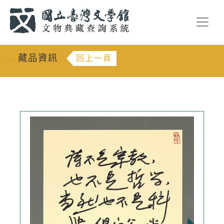
跳到主要內容
:::
藏品資訊
回上一頁
:::