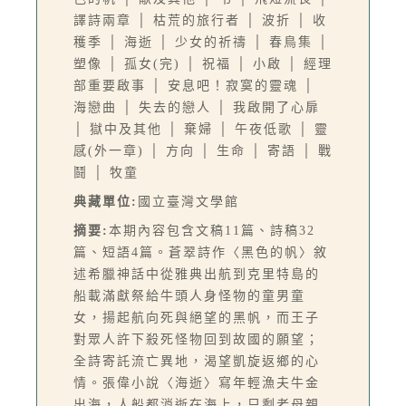
譯詩兩章 │ 枯荒的旅行者 │ 波折 │ 收
穫季 │ 海逝 │ 少女的祈禱 │ 春鳥集 │
塑像 │ 孤女(完) │ 祝福 │ 小啟 │ 經理
部重要啟事 │ 安息吧！寂寞的靈魂 │
海戀曲 │ 失去的戀人 │ 我啟開了心扉
│ 獄中及其他 │ 棄婦 │ 午夜低歌 │ 靈
感(外一章) │ 方向 │ 生命 │ 寄語 │ 戰
鬪 │ 牧童
典藏單位:
國立臺灣文學館
摘要:
本期內容包含文稿11篇、詩稿32
篇、短語4篇。蒼翠詩作〈黑色的帆〉敘
述希臘神話中從雅典出航到克里特島的
船載滿獻祭給牛頭人身怪物的童男童
女，揚起航向死與絕望的黑帆，而王子
對眾人許下殺死怪物回到故國的願望；
全詩寄託流亡異地，渴望凱旋返鄉的心
情。張偉小說〈海逝〉寫年輕漁夫牛金
出海，人船都消逝在海上，只剩老母親