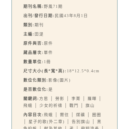
期刊名稱:
野風71期
出刊/發行日期:
民國43年8月1日
類別:
期刊
主編:
田湜
原件與否:
原件
藏品層次:
單件
數量單位:
1冊
尺寸大小(長*寬*高):
18*12.5*0.4cm
數位化類別:
影像(圖片)
是否數位化:
是
關鍵詞:
方思 │ 勞影 │ 李菁 │ 羅暉 │
飛蛾 │ 少女的祈禱 │ 戰鬥 │ 旗山
內容目次:
飛蛾 │ 嚮往 │ 煤礦 │ 圈圈
│ 星子的歌(外二章) │ 告別旗山 │ 黑
色的帆 │ 献及其他 │ 弔 │ 飛短流長 │