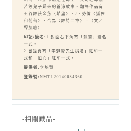
苦等兒子歸來的蒼涼故事。翻譯作品有
王谷譯荻金蓀〈希望〉、J‧勞倫〈狐狸
和葡萄〉，合為〈譯詩二章〉。（文／
譚凱聰）
印記/簽名:
1.封面右下角有「魁賢」簽名
一式。
2.目錄頁有「李魁賢先生捐贈」紅印一
式和「恒心」紅印一式。
提供者:
李魁賢
登錄號:
NMTL20140084360
-相關藏品-