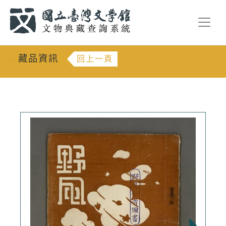
跳到主要內容
:::
藏品資訊
回上一頁
:::