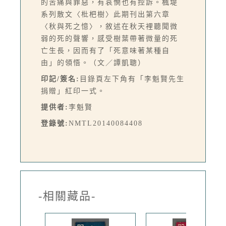
的苦痛與罪惡，有哀憫也有控訴。楓堤
系列散文〈枇杷樹〉此期刊出第六章
〈秋與死之憶〉，敘述在秋天裡聽聞微
弱的死的聲響，感受樹葉帶著微量的死
亡生長，因而有了「死意味著某種自
由」的領悟。（文／譚凱聰）
印記/簽名:
目錄頁左下角有「李魁賢先生
捐贈」紅印一式。
提供者:
李魁賢
登錄號:
NMTL20140084408
-相關藏品-