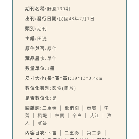
期刊名稱:
野風130期
出刊/發行日期:
民國48年7月1日
類別:
期刊
主編:
田湜
原件與否:
原件
藏品層次:
單件
數量單位:
1冊
尺寸大小(長*寬*高):
19*13*0.4cm
數位化類別:
影像(圖片)
是否數位化:
是
關鍵詞:
二重奏 │ 枇杷樹 │ 秦嶽 │ 李
菁 │ 楓堤 │ 林間 │ 辛白 │ 艾江 │ 孜
人 │ 寒谷
內容目次:
卜笛 │ 二重奏 │ 第二夢 │