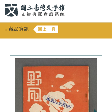
跳到主要內容
:::
藏品資訊
回上一頁
:::