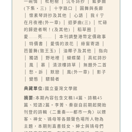
一碗情 │ 枇杷樹 │ 沉冬詩抄 │ 藍夢曲
(下集‧三) │ 十字路口 │ 圓舞與長廊
│ 懷素琴詩抄及其他 │ 心語 │ 我彳亍
在月夜裡(外一章) │ 迴夢曲(三) │ 忙碌
的歸遊者啊！(及其他) │ 稻草圈 │
愛……死…… │ 本刊調整港幣定價啟事
│ 特價書 │ 愛情的浪花 │ 綠窗寄語 │
芭蕾舞(致王玉) │ 油椰子及其他 │ 指向
│ 獨語 │ 野地裡 │ 蝴蝶蘭 │ 高虹詩抄
│ 風 │ 慕 │ 清涼樓詩草 │ 無題外二首
│ 愁‧訴 │ 默戀 │ 風(外一章) │ 影子
│ 變態 │ 驃騎者
典藏單位:
國立臺灣文學館
摘要:
本期內容包含文稿14篇、詩稿45
篇、短語2篇。李菁、秦嶽自前期起開始
刊登的詩輯〈二重奏──都市一角〉以嫖
客、神女、鴇母等各類聲色場所人物為
主題，本期則直書妓女、紳士與鴇母們