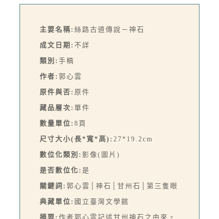
主要名稱:
絲路古道傳說－神石
成文日期:
不詳
類別:
手稿
作者:
郭心雲
原件與否:
原件
藏品層次:
單件
數量單位:
8頁
尺寸大小(長*寬*高):
27*19.2cm
數位化類別:
影像(圖片)
是否數位化:
是
關鍵詞:
郭心雲│神石│甘州石│第三隻眼
典藏單位:
國立臺灣文學館
摘要:
作者郭心雲記述甘州神石之由來。