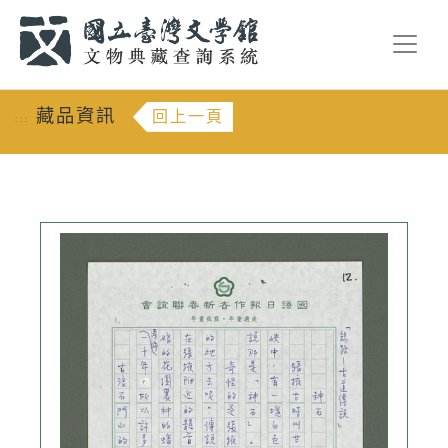
跳到主要內容
:::
藏品資訊
回上一頁
:::