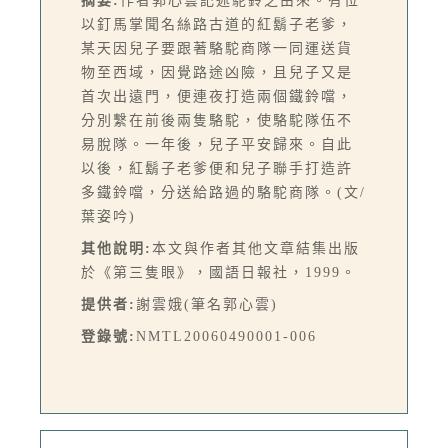
摘要:
作者郭心雲記述駝鈴之由來。有位
以釘馬掌聞名絲路古道的紅鬍子老爹，
某天因兒子要跟著駱駝商隊一同運送貨
物至西域，因覺路途凶險，且兒子又是
首次出遠門，便連夜打造兩個鐵鈴噹，
分別繫在前後兩隻駱駝，使駱駝隊伍不
易脫隊。一年後，兒子平安歸來。自此
以後，紅鬍子老爹便和兒子聯手打造許
多鐵鈴噹，分送給路過的駱駝商隊。(文/
葉姿吟)
其他說明:
本文與作者其他文章結集出版
於《第三隻眼》，國語日報社，1999。
提供者:
謝雲娥(筆名郭心雲)
登錄號:
NMTL20060490001-006