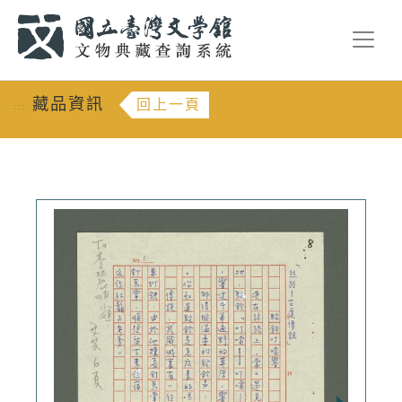
跳到主要內容
:::
藏品資訊
回上一頁
:::