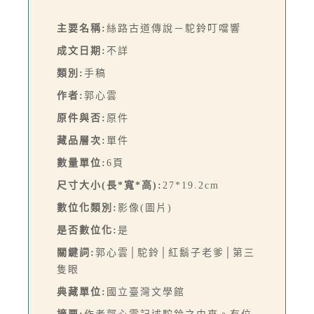
主要名稱:
絲路古道傳說－駝鈴叮噹響
成文日期:
不詳
類別:
手稿
作者:
郭心雲
原件與否:
原件
藏品層次:
單件
數量單位:
6頁
尺寸大小(長*寬*高):
27*19.2cm
數位化類別:
影像(圖片)
是否數位化:
是
關鍵詞:
郭心雲│駝鈴│紅鬍子老爹│第三
隻眼
典藏單位:
國立臺灣文學館