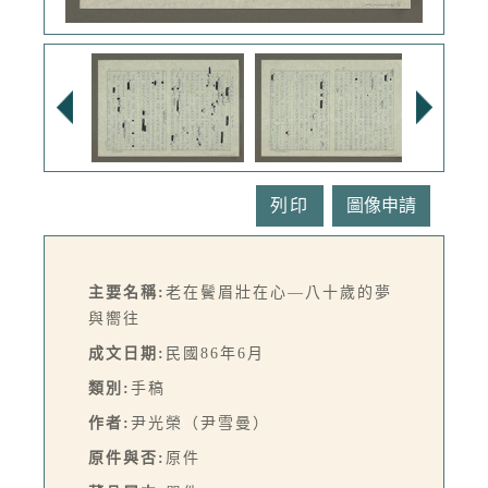
列印
主要名稱:
老在鬢眉壯在心—八十歲的夢
與嚮往
成文日期:
民國86年6月
類別:
手稿
作者:
尹光榮（尹雪曼）
原件與否:
原件