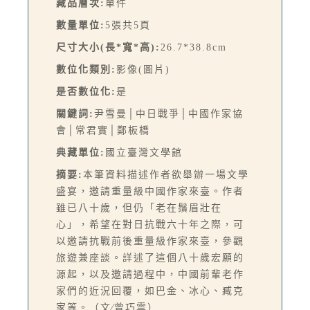
藏品層次:
單件
數量單位:
5張共5頁
尺寸大小(長*寬*高):
26.7*38.8cm
數位化類別:
影像(圖片)
是否數位化:
是
關鍵詞:
尹雪曼│中日戰爭│中國作家協
會│常君實│鄭板橋
典藏單位:
國立臺灣文學館
摘要:
本筆資料描述作者欲舉辦一場文學
盛宴，邀請重量級中國作家來臺。作者
雖已八十歲，但仍「老在鬚眉壯在
心」，希望在對日抗戰六十年之際，可
以邀請抗戰前後重量級作家來臺，參觀
旅遊兼座談。詳述了這個八十歲宏願的
源起，以及邀請過程中，中國前輩老作
家們的近況回覆，如巴金、冰心、臧克
家等。（文∕曾巧雲）