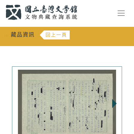
跳到主要內容
:::
藏品資訊
回上一頁
:::