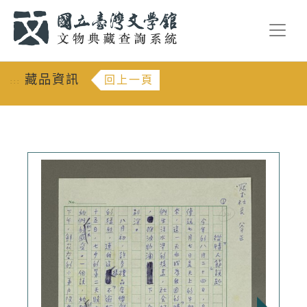
跳到主要內容
:::
藏品資訊
回上一頁
:::