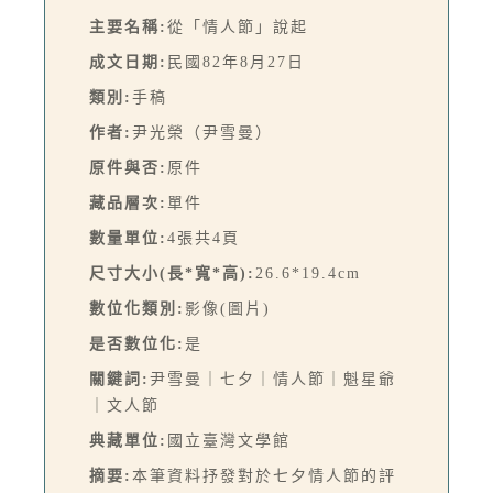
主要名稱:
從「情人節」說起
成文日期:
民國82年8月27日
類別:
手稿
作者:
尹光榮（尹雪曼）
原件與否:
原件
藏品層次:
單件
數量單位:
4張共4頁
尺寸大小(長*寬*高):
26.6*19.4cm
數位化類別:
影像(圖片)
是否數位化:
是
關鍵詞:
尹雪曼｜七夕｜情人節｜魁星爺
｜文人節
典藏單位:
國立臺灣文學館
摘要:
本筆資料抒發對於七夕情人節的評