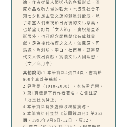
論。作者從情人節送花的各種形式，深
感商品攻勢力量的強大，也訝異社會不
知七夕也是主管文運的魁星爺誕辰，除
了希望人們重視節日背後的文化意義，
也希望明訂為「文人節」，慶祝魁星爺
誕辰外，也可紀念歷屆朝代有成就貢
獻，足為後代楷模之文人，如屈原、司
馬遷、陶淵明、李白、杜甫等，鼓舞當
代文人做出貢獻，實踐文化大國理想。
（文／邱月亭）
其他說明:
1.本筆資料4張共4頁，書寫於
600字真善美稿紙。
2.尹雪曼（1918-2008），本名尹光榮。
3.第1頁標題下有作者署名，右側註記
「冠玉社長斧正」。
4.本筆資料有多處修改增補痕跡。
5.本筆資料刊登於《新聞鏡周刊》第252
期，1993年9月6日-12日 ，頁32。