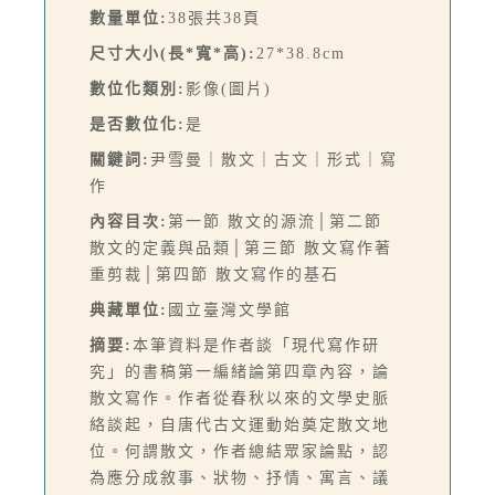
數量單位:
38張共38頁
尺寸大小(長*寬*高):
27*38.8cm
數位化類別:
影像(圖片)
是否數位化:
是
關鍵詞:
尹雪曼｜散文｜古文｜形式｜寫
作
內容目次:
第一節 散文的源流│第二節
散文的定義與品類│第三節 散文寫作著
重剪裁│第四節 散文寫作的基石
典藏單位:
國立臺灣文學館
摘要:
本筆資料是作者談「現代寫作研
究」的書稿第一編緒論第四章內容，論
散文寫作。作者從春秋以來的文學史脈
絡談起，自唐代古文運動始奠定散文地
位。何謂散文，作者總結眾家論點，認
為應分成敘事、狀物、抒情、寓言、議