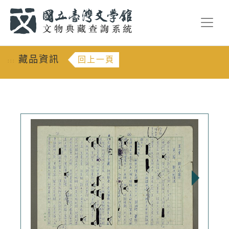
跳到主要內容
:::
藏品資訊
回上一頁
:::