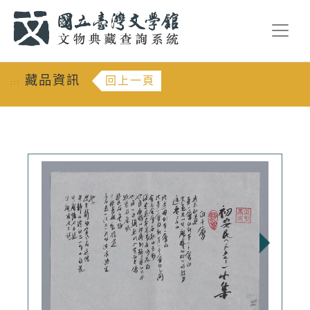
跳到主要內容
:::
藏品資訊
回上一頁
:::