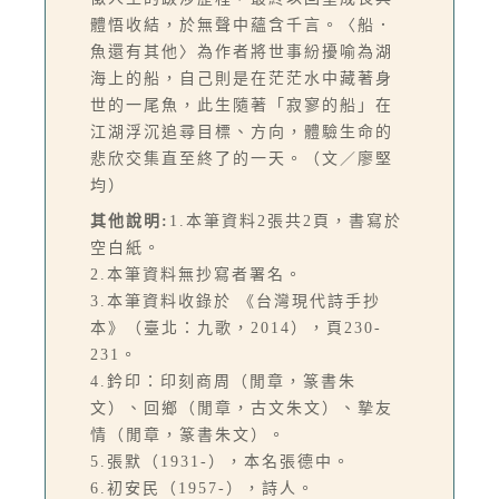
體悟收結，於無聲中蘊含千言。〈船．
魚還有其他〉為作者將世事紛擾喻為湖
海上的船，自己則是在茫茫水中藏著身
世的一尾魚，此生隨著「寂寥的船」在
江湖浮沉追尋目標、方向，體驗生命的
悲欣交集直至終了的一天。（文／廖堅
均）
其他說明:
1.本筆資料2張共2頁，書寫於
空白紙。
2.本筆資料無抄寫者署名。
3.本筆資料收錄於 《台灣現代詩手抄
本》（臺北：九歌，2014），頁230-
231。
4.鈐印：印刻商周（閒章，篆書朱
文）、回鄉（閒章，古文朱文）、摯友
情（閒章，篆書朱文）。
5.張默（1931-），本名張德中。
6.初安民（1957-），詩人。