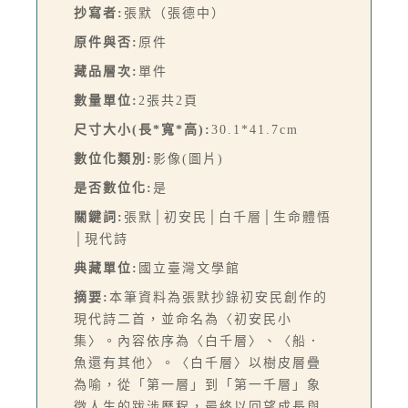
抄寫者:
張默（張德中）
原件與否:
原件
藏品層次:
單件
數量單位:
2張共2頁
尺寸大小(長*寬*高):
30.1*41.7cm
數位化類別:
影像(圖片)
是否數位化:
是
關鍵詞:
張默│初安民│白千層│生命體悟
│現代詩
典藏單位:
國立臺灣文學館
摘要:
本筆資料為張默抄錄初安民創作的
現代詩二首，並命名為〈初安民小
集〉。內容依序為〈白千層〉、〈船．
魚還有其他〉。〈白千層〉以樹皮層疊
為喻，從「第一層」到「第一千層」象
徵人生的跋涉歷程，最終以回望成長與