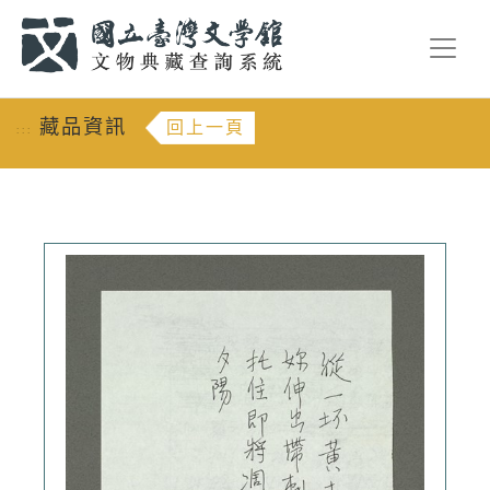
跳到主要內容
:::
藏品資訊
回上一頁
:::