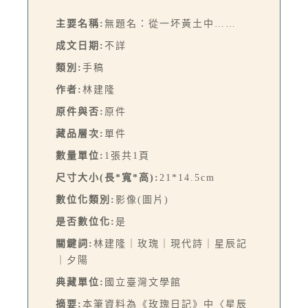
主要名稱:
無題名：從一坏黃土中……
成文日期:
不詳
類別:
手稿
作者:
林建隆
原件與否:
原件
藏品層次:
單件
數量單位:
1張共1頁
尺寸大小(長*寬*高):
21*14.5cm
數位化類別:
影像(圖片)
是否數位化:
是
關鍵詞:
林建隆｜玫瑰｜現代詩｜星辰記
｜夕陽
典藏單位:
國立臺灣文學館
摘要:
本筆資料為《玫瑰日記》中〈星辰