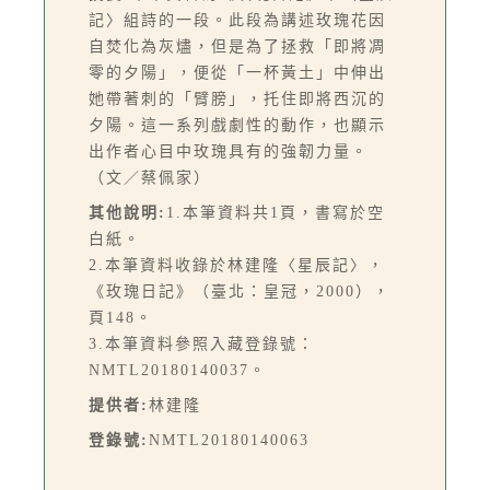
記〉組詩的一段。此段為講述玫瑰花因
自焚化為灰燼，但是為了拯救「即將凋
零的夕陽」，便從「一杯黃土」中伸出
她帶著刺的「臂膀」，托住即將西沉的
夕陽。這一系列戲劇性的動作，也顯示
出作者心目中玫瑰具有的強韌力量。
（文／蔡佩家）
其他說明:
1.本筆資料共1頁，書寫於空
白紙。
2.本筆資料收錄於林建隆〈星辰記〉，
《玫瑰日記》（臺北：皇冠，2000），
頁148。
3.本筆資料參照入藏登錄號：
NMTL20180140037。
提供者:
林建隆
登錄號:
NMTL20180140063