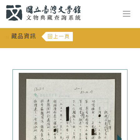
跳到主要內容
:::
藏品資訊
回上一頁
:::