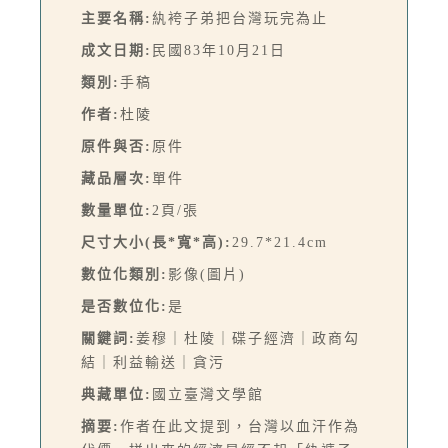
主要名稱:
紈袴子弟把台灣玩完為止
成文日期:
民國83年10月21日
類別:
手稿
作者:
杜陵
原件與否:
原件
藏品層次:
單件
數量單位:
2頁/張
尺寸大小(長*寬*高):
29.7*21.4cm
數位化類別:
影像(圖片)
是否數位化:
是
關鍵詞:
姜穆｜杜陵｜碟子經濟｜政商勾
結｜利益輸送｜貪污
典藏單位:
國立臺灣文學館
摘要:
作者在此文提到，台灣以血汗作為