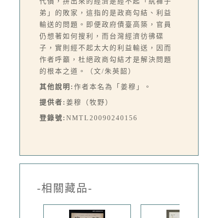
代價，拼出來的經濟是經不起「紈褲子
弟」的敗家，這指的是政商勾結、利益
輸送的問題。即便政府債臺高築，官員
仍想著如何搜利，而台灣經濟彷彿碟
子，實則經不起太大的利益輸送，因而
作者呼籲，杜絕政商勾結才是解決問題
的根本之道。（文/朱英韶）
其他說明:
作者本名為「姜穆」。
提供者:
姜穆（牧野）
登錄號:
NMTL20090240156
-相關藏品-