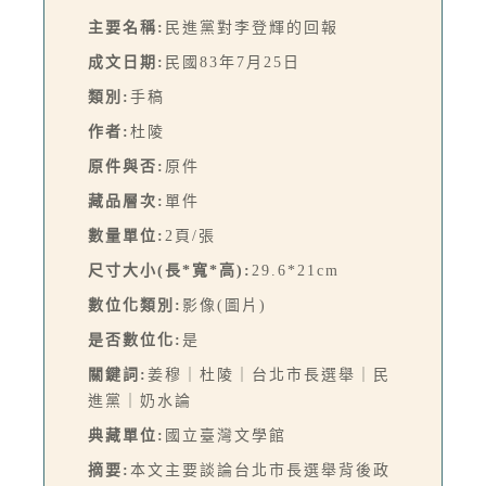
主要名稱:
民進黨對李登輝的回報
成文日期:
民國83年7月25日
類別:
手稿
作者:
杜陵
原件與否:
原件
藏品層次:
單件
數量單位:
2頁/張
尺寸大小(長*寬*高):
29.6*21cm
數位化類別:
影像(圖片)
是否數位化:
是
關鍵詞:
姜穆｜杜陵｜台北市長選舉｜民
進黨｜奶水論
典藏單位:
國立臺灣文學館
摘要:
本文主要談論台北市長選舉背後政