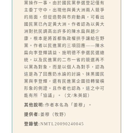
黨操作一事。由於國民黨參選登記僅有
主委丁守中，出現他與黃大洲兩人競爭
的局面，但從造勢與市府動員，可看出
國民黨已內定黃大洲。作者認為以黃大
洲對抗民調高出許多的陳水扁與趙少
康，根本是將首都執政權拱手讓給在野
黨。作者以民進黨的三項回應——陳水
扁向李登輝請益、施明德不參選民選總
統，以及民進黨的二市一省的競選再不
以黨為對象，而是以個人為對手，認為
這是為了回應奶水論的討論、抹黑國民
黨與李登輝，還有民進黨企圖扭轉蠻橫
形象的例證。且作者也認為，這之中可
能有所「協議」。（文/朱英韶）
其他說明:
作者本名為「姜穆」。
提供者:
姜穆（牧野）
登錄號:
NMTL20090240045