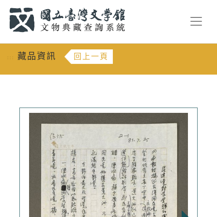
跳到主要內容
:::
藏品資訊
回上一頁
:::