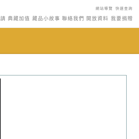
網站導覽
快速查詢
申請
典藏加值
藏品小故事
聯絡我們
開放資料
我要捐贈