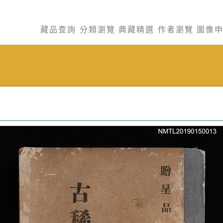
藏品查詢
分類瀏覽
典藏精選
作者瀏覽
圖像