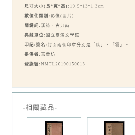
尺寸大小(長*寬*高):
19.5*13*1.3cm
數位化類別:
影像(圖片)
關鍵詞:
漢詩、古典詩
典藏單位:
國立臺灣文學館
印記/簽名:
封面兩個印章分別是「臥」、「雲」。
提供者:
富貴坊
登錄號:
NMTL20190150013
-相關藏品-