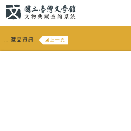
跳到主要內容
:::
藏品資訊
回上一頁
:::