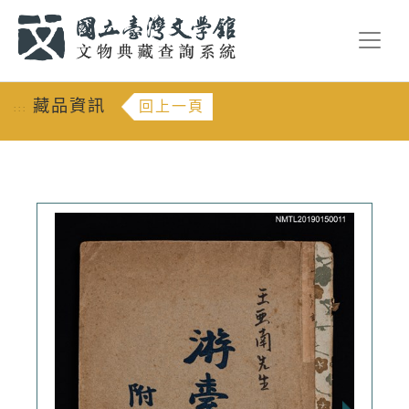
跳到主要內容
:::
藏品資訊
回上一頁
:::