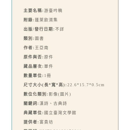
主要名稱:
游臺吟稿
附錄:
蓬萊飲湑集
出版/發行日期:
不詳
類別:
圖書
作者:
王亞南
原件與否:
原件
藏品層次:
單件
數量單位:
1冊
尺寸大小(長*寬*高):
22.6*15.7*0.5cm
數位化類別:
影像(圖片)
關鍵詞:
漢詩、古典詩
典藏單位:
國立臺灣文學館
提供者:
富貴坊