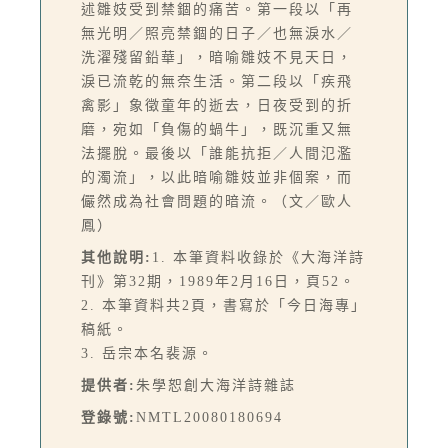
述雛妓受到禁錮的痛苦。第一段以「再
無光明／照亮禁錮的日子／也無淚水／
洗濯殘留鉛華」，暗喻雛妓不見天日，
淚已流乾的無奈生活。第二段以「疾飛
禽影」象徵童年的逝去，日夜受到的折
磨，宛如「負傷的蝸牛」，既沉重又無
法擺脫。最後以「誰能抗拒／人間氾濫
的濁流」，以此暗喻雛妓並非個案，而
儼然成為社會問題的暗流。（文／歐人
鳳）
其他說明:
1. 本筆資料收錄於《大海洋詩
刊》第32期，1989年2月16日，頁52。
2. 本筆資料共2頁，書寫於「今日海專」
稿紙。
3. 岳宗本名裴源。
提供者:
朱學恕創大海洋詩雜誌
登錄號:
NMTL20080180694