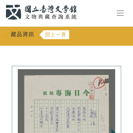
跳到主要內容
:::
藏品資訊
回上一頁
:::