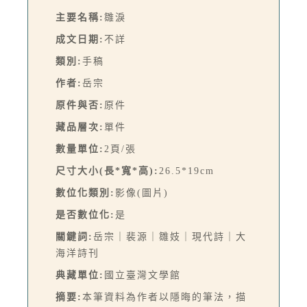
主要名稱:
雛淚
成文日期:
不詳
類別:
手稿
作者:
岳宗
原件與否:
原件
藏品層次:
單件
數量單位:
2頁/張
尺寸大小(長*寬*高):
26.5*19cm
數位化類別:
影像(圖片)
是否數位化:
是
關鍵詞:
岳宗｜裴源｜雛妓｜現代詩｜大
海洋詩刊
典藏單位:
國立臺灣文學館
摘要:
本筆資料為作者以隱晦的筆法，描