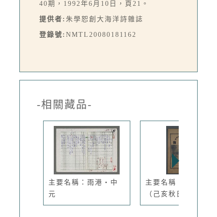
40期，1992年6月10日，頁21。
提供者:
朱學恕創大海洋詩雜誌
登錄號:
NMTL20080181162
-相關藏品-
主要名稱：雨港・中
主要名稱：潛園詩草
元
（己亥秋日）