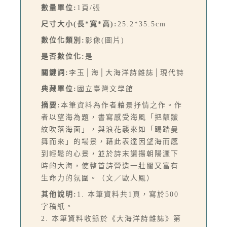
數量單位:
1頁/張
尺寸大小(長*寬*高):
25.2*35.5cm
數位化類別:
影像(圖片)
是否數位化:
是
關鍵詞:
李玉│海│大海洋詩雜誌│現代詩
典藏單位:
國立臺灣文學館
摘要:
本筆資料為作者藉景抒情之作。作
者以望海為題，書寫感受海風「把額皺
紋吹落海面」，與浪花襲來如「踢踏曼
舞而來」的場景，藉此表達因望海而感
到輕鬆的心景，並於詩末讚揚朝陽灑下
時的大海，使整首詩營造一壯闊又富有
生命力的氛圍。（文／歐人鳳）
其他說明:
1. 本筆資料共1頁，寫於500
字稿紙。
2. 本筆資料收錄於《大海洋詩雜誌》第