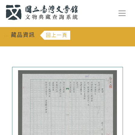
跳到主要內容
:::
藏品資訊
回上一頁
:::