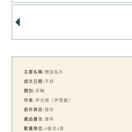
主要名稱:
閒話名片
成文日期:
不詳
類別:
手稿
作者:
尹光榮（尹雪曼）
原件與否:
原件
藏品層次:
單件
數量單位:
4張共4頁