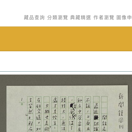
藏品查詢
分類瀏覽
典藏精選
作者瀏覽
圖像