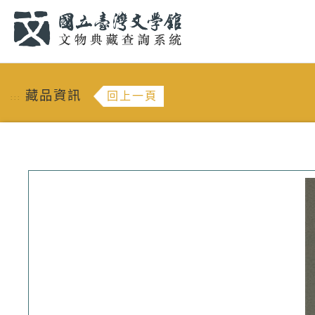
跳到主要內容
:::
藏品資訊
回上一頁
:::