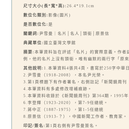
尺寸大小(長*寬*高):
26.4*19.1cm
數位化類別:
影像(圖片)
是否數位化:
是
關鍵詞:
尹雪曼｜名片│名人│頭銜│原景信
典藏單位:
國立臺灣文學館
摘要:
本筆資料旨在評述「名片」的實際意義。作者
例，他的名片上沒有頭銜，唯有幽默的兩行字「原
其他說明:
1.本筆資料4張共4頁，書寫於250字中華
2.尹雪曼（1918-2008），本名尹光榮。
3.第1頁標題下有作者署名，右側註記「新聞鏡周刊
4.本筆資料有多處修改增補痕跡。
5.本筆資料收錄於《新聞鏡周刊》第364期，1995年1
6.李登輝（1923-2020），第7-9任總統。
7.蔣中正（1887-1975），第1-5任總統
8.原景信（1913-？），中國新聞工作者、教育家。
印記/簽名:
第1頁右側有尹雪曼簽名。