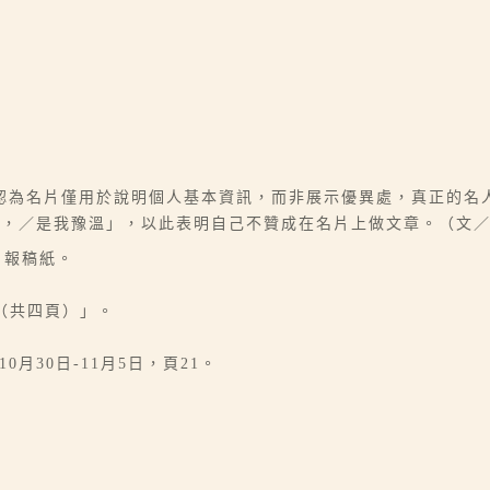
認為名片僅用於說明個人基本資訊，而非展示優異處，真正的名
來，／是我豫溫」，以此表明自己不贊成在名片上做文章。（文
日報稿紙。
（共四頁）」。
0月30日-11月5日，頁21。