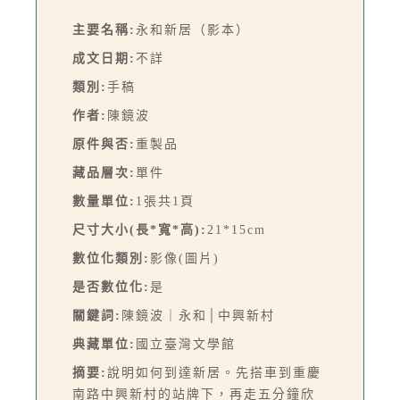
主要名稱:
永和新居（影本）
成文日期:
不詳
類別:
手稿
作者:
陳鏡波
原件與否:
重製品
藏品層次:
單件
數量單位:
1張共1頁
尺寸大小(長*寬*高):
21*15cm
數位化類別:
影像(圖片)
是否數位化:
是
關鍵詞:
陳鏡波｜永和│中興新村
典藏單位:
國立臺灣文學館
摘要:
說明如何到達新居。先搭車到重慶
南路中興新村的站牌下，再走五分鐘欣