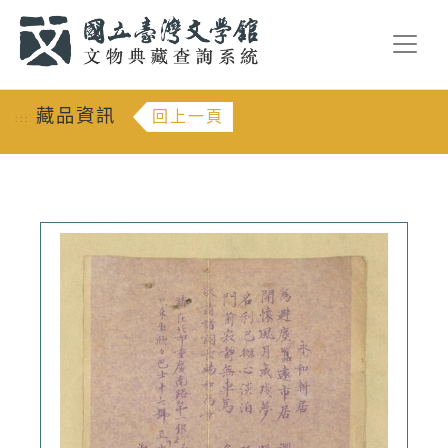
跳到主要內容
:::
藏品資訊
回上一頁
:::