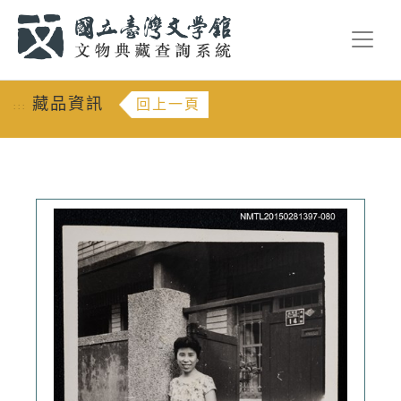
跳到主要內容
:::
藏品資訊
回上一頁
:::