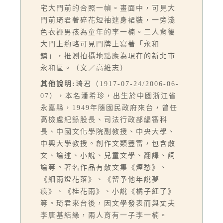
宅大門前的合照一幀。畫面中，可見大
門前琦君著碎花短袖連身裙裝，一旁淺
色衣褲男孩為童年的李一楠。二人背後
大門上約略可見門牌上寫著「永和
鎮」，推測拍攝地點應為現在的新北市
永和區。（文／高維志）
其他說明:
琦君（1917-07-24/2006-06-
07），本名潘希珍，出生於中國浙江省
永嘉縣，1949年隨國民政府來台，曾任
高檢處紀錄股長、司法行政部編審科
長、中國文化學院副教授、中央大學、
中興大學教授。創作文類豐富，包含散
文、論述、小說、兒童文學、翻譯、詞
論等。著名作品有散文集《煙愁》、
《細雨燈花落》、《留予他年說夢
痕》、《桂花雨》、小說《橘子紅了》
等。琦君來台後，因文學發表而與丈夫
李唐基結緣，兩人育有一子李一楠。