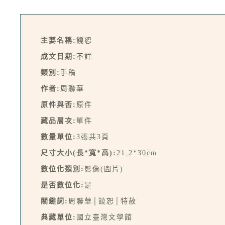
主要名稱:
饒恕
成文日期:
不詳
類別:
手稿
作者:
周聯華
原件與否:
原件
藏品層次:
單件
數量單位:
3張共3頁
尺寸大小(長*寬*高):
21.2*30cm
數位化類別:
影像(圖片)
是否數位化:
是
關鍵詞:
周聯華│饒恕│特赦
典藏單位:
國立臺灣文學館