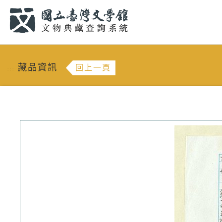
跳到主要內容
:::
藏品資訊
回上一頁
:::