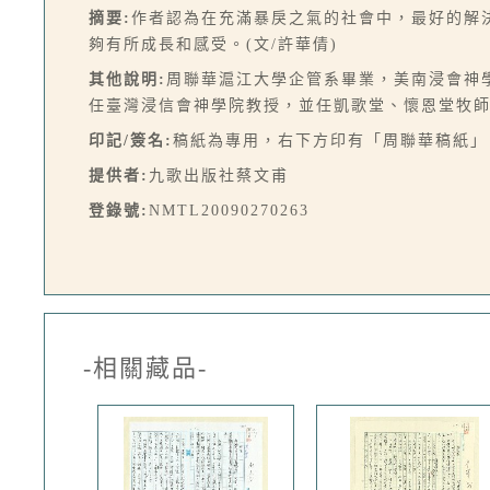
摘要:
作者認為在充滿暴戾之氣的社會中，最好的解
夠有所成長和感受。(文/許華倩)
其他說明:
周聯華滬江大學企管系畢業，美南浸會神
任臺灣浸信會神學院教授，並任凱歌堂、懷恩堂牧
印記/簽名:
稿紙為專用，右下方印有「周聯華稿紙」
提供者:
九歌出版社蔡文甫
登錄號:
NMTL20090270263
-相關藏品-