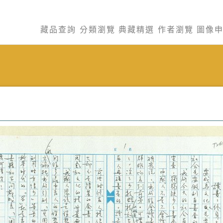
藏品查詢
分類瀏覽
典藏精選
作者瀏覽
圖像