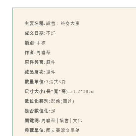
主要名稱:
讀書：終身大事
成文日期:
不詳
類別:
手稿
作者:
周聯華
原件與否:
原件
藏品層次:
單件
數量單位:
3張共3頁
尺寸大小(長*寬*高):
21.2*30cm
數位化類別:
影像(圖片)
是否數位化:
是
關鍵詞:
周聯華│讀書│文化
典藏單位:
國立臺灣文學館