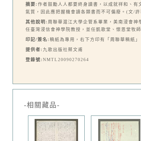
摘要:
作者鼓勵人人都要終身讀書，以成就祥和、有
氣質，因此應把握機會讀各類書而不可偏廢。(文/許
其他說明:
周聯華滬江大學企管系畢業，美南浸會神
任臺灣浸信會神學院教授，並任凱歌堂、懷恩堂牧
印記/簽名:
稿紙為專用，右下方印有「周聯華稿紙」
提供者:
九歌出版社蔡文甫
登錄號:
NMTL20090270264
-相關藏品-