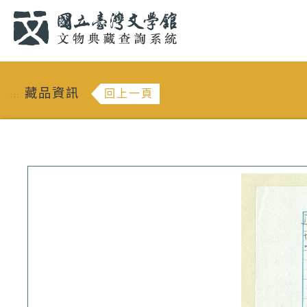
跳到主要內容
:::
藏品資訊
回上一頁
:::