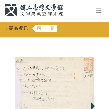
跳到主要內容
:::
藏品資訊
回上一頁
:::