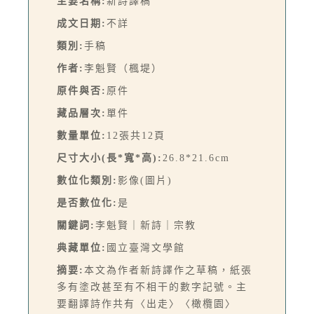
主要名稱:
新詩譯稿
成文日期:
不詳
類別:
手稿
作者:
李魁賢（楓堤）
原件與否:
原件
藏品層次:
單件
數量單位:
12張共12頁
尺寸大小(長*寬*高):
26.8*21.6cm
數位化類別:
影像(圖片)
是否數位化:
是
關鍵詞:
李魁賢｜新詩｜宗教
典藏單位:
國立臺灣文學館
摘要:
本文為作者新詩譯作之草稿，紙張
多有塗改甚至有不相干的數字記號。主
要翻譯詩作共有〈出走〉〈橄欖園〉