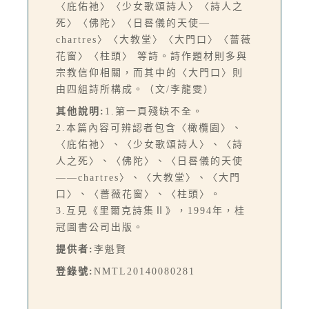
〈庇佑祂〉〈少女歌頌詩人〉〈詩人之
死〉〈佛陀〉〈日晷儀的天使—
chartres〉〈大教堂〉〈大門口〉〈薔薇
花窗〉〈柱頭〉 等詩。詩作題材則多與
宗教信仰相關，而其中的〈大門口〉則
由四組詩所構成。（文/李龍雯）
其他說明:
1.第一頁殘缺不全。
2.本篇內容可辨認者包含〈橄欖園〉、
〈庇佑祂〉、〈少女歌頌詩人〉、〈詩
人之死〉、〈佛陀〉、〈日晷儀的天使
——chartres〉、〈大教堂〉、〈大門
口〉、〈薔薇花窗〉、〈柱頭〉。
3.互見《里爾克詩集Ⅱ》，1994年，桂
冠圖書公司出版。
提供者:
李魁賢
登錄號:
NMTL20140080281