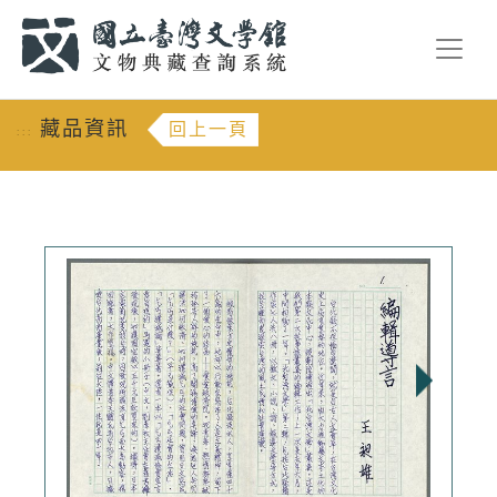
跳到主要內容
:::
藏品資訊
回上一頁
:::