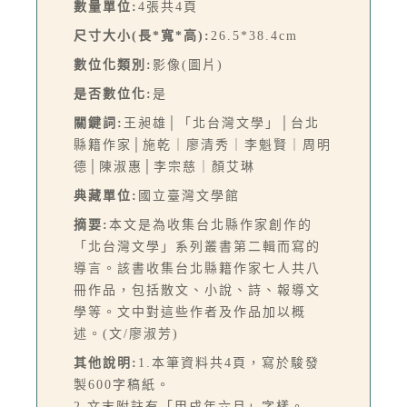
數量單位:
4張共4頁
尺寸大小(長*寬*高):
26.5*38.4cm
數位化類別:
影像(圖片)
是否數位化:
是
關鍵詞:
王昶雄│「北台灣文學」│台北
縣籍作家│施乾｜廖清秀｜李魁賢｜周明
德│陳淑惠│李宗慈｜顏艾琳
典藏單位:
國立臺灣文學館
摘要:
本文是為收集台北縣作家創作的
「北台灣文學」系列叢書第二輯而寫的
導言。該書收集台北縣籍作家七人共八
冊作品，包括散文、小說、詩、報導文
學等。文中對這些作者及作品加以概
述。(文/廖淑芳)
其他說明:
1.本筆資料共4頁，寫於駿發
製600字稿紙。
2.文末附註有「甲戌年六月」字樣。