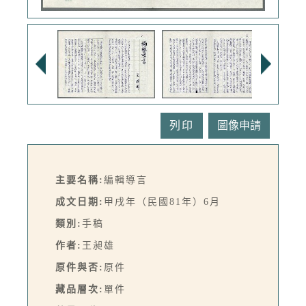
列印
主要名稱:
編輯導言
成文日期:
甲戌年（民國81年）6月
類別:
手稿
作者:
王昶雄
原件與否:
原件
藏品層次:
單件