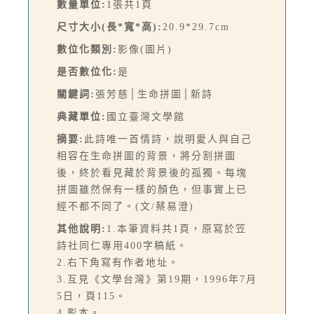
數量單位:
1張共1頁
尺寸大小(長*寬*高):
20.9*29.7cm
數位化類別:
影像(圖片)
是否數位化:
是
關鍵詞:
張芳慈│生命拼圖│新詩
典藏單位:
國立臺灣文學館
摘要:
此詩唯一首情詩，說明愛人與自己
相容在生命拼圖的背景，將分割拼圖
後，終於看見藏於背景後的孤獨。每塊
拼圖雖然保有一樣的顏色，但事實上已
經不都不同了。(文/蔡易澄)
其他說明:
1.本筆資料共1頁，原寫於笠
詩社同仁專用400字稿紙。
2.右下角寫有作者地址。
3.互見《文學台灣》第19期，1996年7月
5日，頁115。
4.影本。