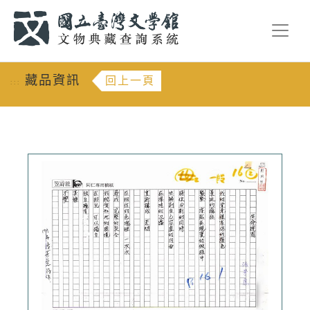
跳到主要內容
:::
藏品資訊
回上一頁
:::