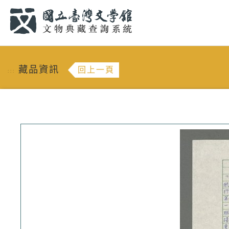
跳到主要內容
:::
藏品資訊
回上一頁
:::