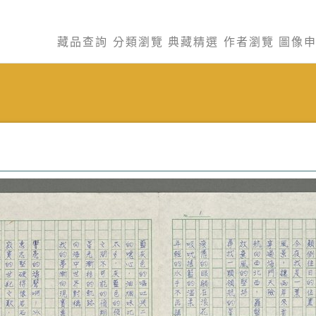
藏品查詢
分類瀏覽
典藏精選
作者瀏覽
圖像