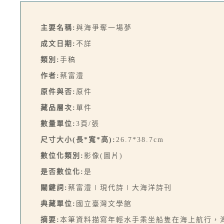
主要名稱:
與海爭奪一場夢
成文日期:
不詳
類別:
手稿
作者:
蔡富澧
原件與否:
原件
藏品層次:
單件
數量單位:
3頁/張
尺寸大小(長*寬*高):
26.7*38.7cm
數位化類別:
影像(圖片)
是否數位化:
是
關鍵詞:
蔡富澧∣現代詩∣大海洋詩刊
典藏單位:
國立臺灣文學館
摘要:
本筆資料描寫年輕水手乘坐船隻在海上航行，