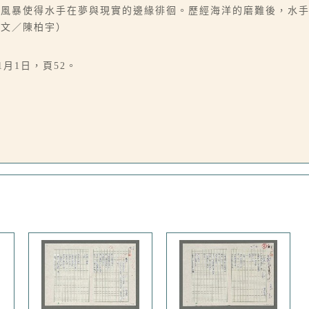
與風暴使得水手在夢與現實的邊緣徘徊。歷經海洋的磨難後，水
（文／陳柏宇）
1月1日，頁52。