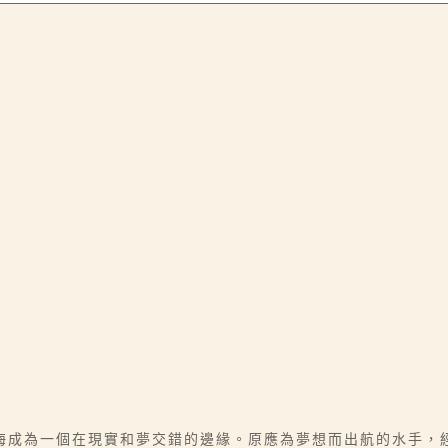
海成為一個在現實和夢交錯的邊緣。原應為夢想而出航的水手，