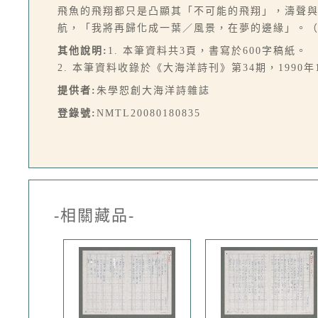
飛魚的飛翔都只是凸顯其「不可能的飛翔」，濤聲
航，「我將再歸化成一葉／風景，在夢的邊緣」。
其他說明:
1. 本筆資料共3頁，書寫於600字稿紙。
2. 本筆資料收錄於《大海洋詩刊》第34期，1990年
提供者:
朱學恕創大海洋詩雜誌
登錄號:
NMTL20080180835
-相關藏品-