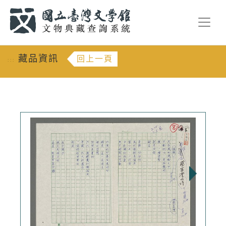
跳到主要內容
:::
藏品資訊
回上一頁
:::