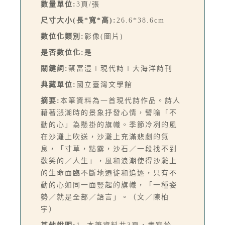
數量單位:
3頁/張
尺寸大小(長*寬*高):
26.6*38.6cm
數位化類別:
影像(圖片)
是否數位化:
是
關鍵詞:
蔡富澧∣現代詩∣大海洋詩刊
典藏單位:
國立臺灣文學館
摘要:
本筆資料為一首現代詩作品。詩人
藉著漲潮時的景象抒發心情，譬喻「不
動的心」為懸掛的旗幟。季節冷冽的風
在沙灘上吹送，沙灘上充滿悲劇的氣
息，「寸草，點露，沙石／一段找不到
歡笑的／人生」，風和浪潮使得沙灘上
的生命面臨不斷地遷徙和追逐，只有不
動的心如同一面豎起的旗幟，「一種姿
勢／就是全部／語言」。（文／陳柏
宇）