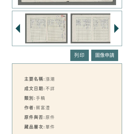
列印
主要名稱:
漲潮
成文日期:
不詳
類別:
手稿
作者:
蔡富澧
原件與否:
原件
藏品層次:
單件