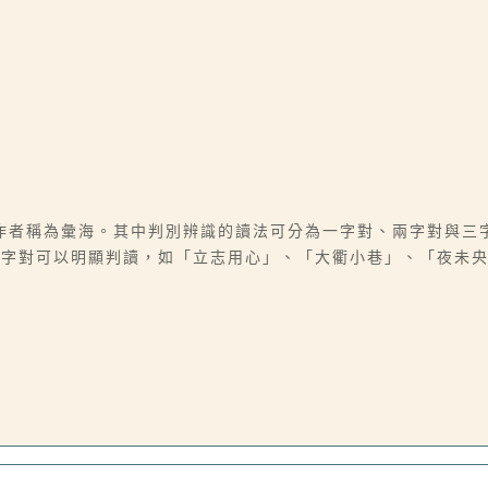
作者稱為彙海。其中判別辨識的讀法可分為一字對、兩字對與三
三字對可以明顯判讀，如「立志用心」、「大衢小巷」、「夜未