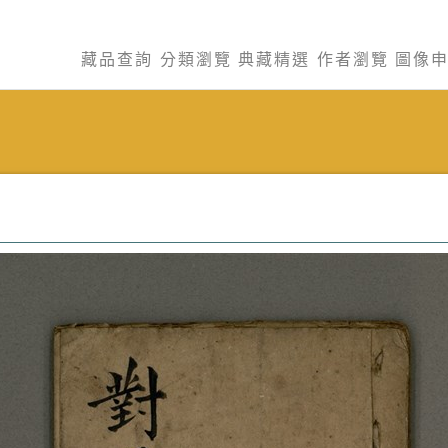
藏品查詢
分類瀏覽
典藏精選
作者瀏覽
圖像