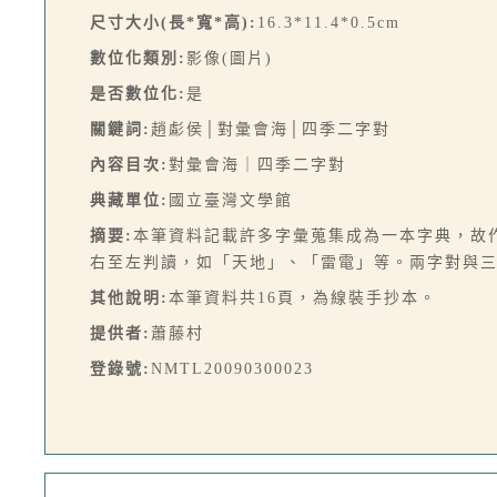
尺寸大小(長*寬*高):
16.3*11.4*0.5cm
數位化類別:
影像(圖片)
是否數位化:
是
關鍵詞:
趙虨侯│對彙會海│四季二字對
內容目次:
對彙會海｜四季二字對
典藏單位:
國立臺灣文學館
摘要:
本筆資料記載許多字彙蒐集成為一本字典，故
右至左判讀，如「天地」、「雷電」等。兩字對與
其他說明:
本筆資料共16頁，為線裝手抄本。
提供者:
蕭藤村
登錄號:
NMTL20090300023