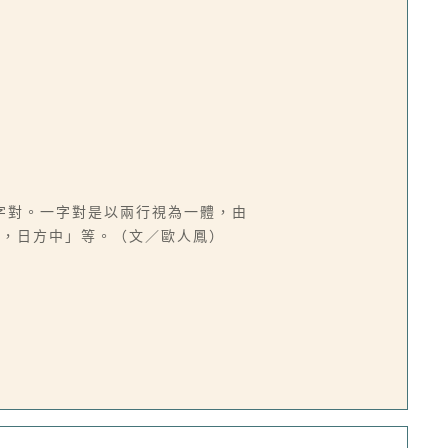
字對。一字對是以兩行視為一體，由
央，日方中」等。（文／歐人鳳）