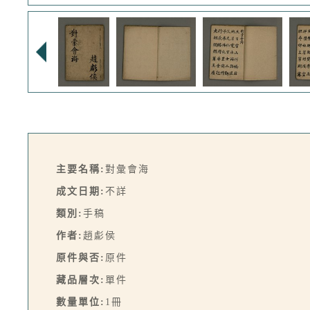
主要名稱:
對彙會海
成文日期:
不詳
類別:
手稿
作者:
趙虨侯
原件與否:
原件
藏品層次:
單件
數量單位:
1冊