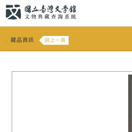
跳到主要內容
:::
藏品資訊
回上一頁
:::