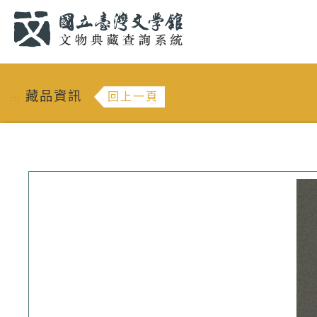
跳到主要內容
:::
藏品資訊
回上一頁
:::