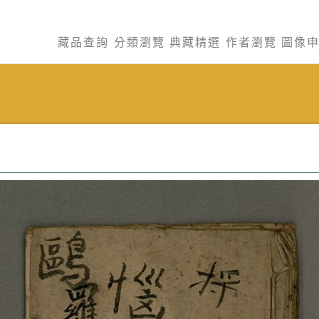
藏品查詢
分類瀏覽
典藏精選
作者瀏覽
圖像