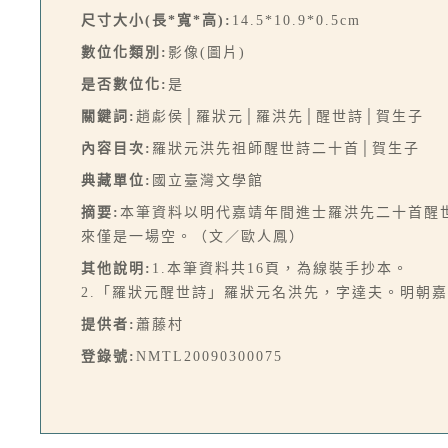
尺寸大小(長*寬*高):
14.5*10.9*0.5cm
數位化類別:
影像(圖片)
是否數位化:
是
關鍵詞:
趙虨侯│羅狀元│羅洪先│醒世詩│賀生子
內容目次:
羅狀元洪先祖師醒世詩二十首│賀生子
典藏單位:
國立臺灣文學館
摘要:
本筆資料以明代嘉靖年間進士羅洪先二十首醒
來僅是一場空。（文／歐人鳳）
其他說明:
1.本筆資料共16頁，為線裝手抄本。
2.「羅狀元醒世詩」羅狀元名洪先，字達夫。明朝
提供者:
蕭藤村
登錄號:
NMTL20090300075