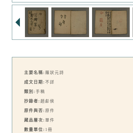
主要名稱:
羅狀元詩
成文日期:
不詳
類別:
手稿
抄錄者:
趙虨侯
原件與否:
原件
藏品層次:
單件
數量單位:
1冊