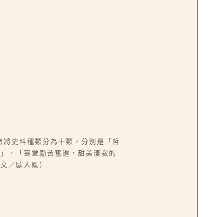
者將史料種類分為十類，分別是「哲
教」、「壽堂勵苦奮進，甜美淒寂的
（文／歐人鳳）