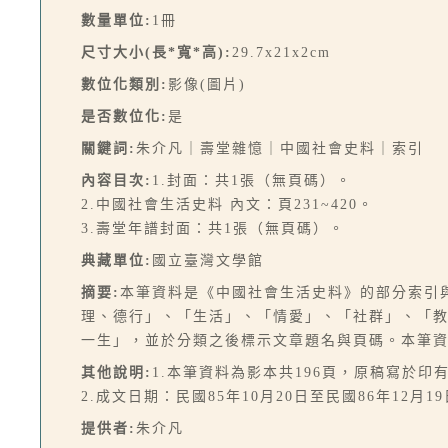
數量單位:
1冊
尺寸大小(長*寬*高):
29.7x21x2cm
數位化類別:
影像(圖片)
是否數位化:
是
關鍵詞:
朱介凡｜壽堂雜憶｜中國社會史料｜索引
內容目次:
1.封面：共1張（無頁碼）。
2.中國社會生活史料 內文：頁231~420。
3.壽堂年譜封面：共1張（無頁碼）。
典藏單位:
國立臺灣文學館
摘要:
本筆資料是《中國社會生活史料》的部分索引
理、德行」、「生活」、「情愛」、「社群」、「
一生」，並於分類之後標示文章題名與頁碼。本筆
其他說明:
1.本筆資料為影本共196頁，原稿寫於印
2.成文日期：民國85年10月20日至民國86年12月1
提供者:
朱介凡