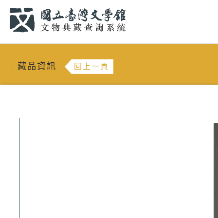
跳到主要內容
:::
藏品資訊
回上一頁
:::