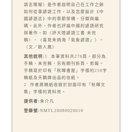
語志簡報〉是作者說明自己在工作之餘
如何從事諺語工作，以及怎麼設計《中
國諺語志》中的章節架構、分類與編
碼。此外，作者也評論中國的諺語研究
與著作，如〈評大陸諺語三書 未完
稿〉、〈喜見朱炳海「氣象諺語」〉。
（文／歐人鳳）
其他說明:
1. 本筆資料共276頁，部分為
手稿、未完稿，另有期刊拆頁、剪報。
手稿寫於印有「秋暉書屋」字樣的250字
稿紙及天鵝牌出品的信紙。
2. 作者將稿紙收錄於封面印有「秋暉文
集」字樣的資料夾。
提供者:
朱介凡
登錄號:
NMTL20080020010