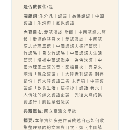
是否數位化:
是
關鍵詞:
朱介凡｜諺語｜為佛說諺｜中國
諺語｜朱炳海｜氣象諺語
內容目次:
愛諺漫談 附圖｜中國諺語志簡
報｜愛諺趣談目次｜愛諺漫談｜中國諺
語志哲理篇選｜中國諺語志德行篇選｜
竹諺略｜目次竹諺略｜中國諺語志生活
篇選｜增補中華諺海序｜為佛說諺｜中
國地理風土諺的音、影檔目次｜喜見朱
炳海「氣象諺語」｜大陸近刊諺書 刪存
部份｜評大陸諺語三書 未完稿｜中華諺
語誌「飲食生活」篇摘抄｜諺話 卷六｜
人情味的經文諺語史證｜光復大陸的集
諺旅行｜飢民是個急民
典藏單位:
國立臺灣文學館
摘要:
本筆資料多是作者敘述自己如何收
集整理諺語的文章與目次，如〈中國諺