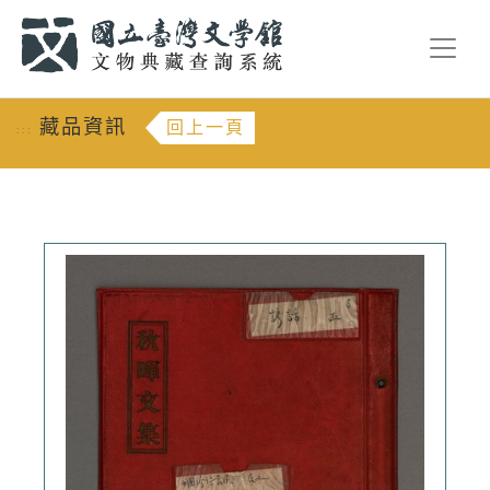
跳到主要內容
:::
藏品資訊
回上一頁
:::