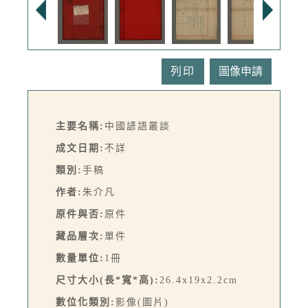
列印
主要名稱:
中國諺語叢談
成文日期:
不詳
類別:
手稿
作者:
朱介凡
原件與否:
原件
藏品層次:
單件
數量單位:
1冊
尺寸大小(長*寬*高):
26.4x19x2.2cm
數位化類別:
影像(圖片)