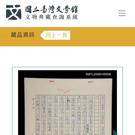
跳到主要內容
:::
藏品資訊
回上一頁
:::