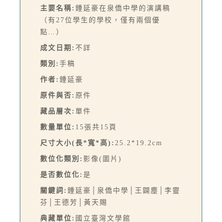
主要名稱:
鍾延豪在泉僑中學的演講稿
（有27位學生的學校，僅有兩個優
點…）
成文日期:
不詳
類別:
手稿
作者:
鍾延豪
原件與否:
原件
藏品層次:
單件
數量單位:
15張共15頁
尺寸大小(長*寬*高):
25.2*19.2cm
數位化類別:
影像(圖片)
是否數位化:
是
關鍵詞:
鍾延豪│泉僑中學│王闢塵│李靈
芬│王德芳│黃天賜
典藏單位:
國立臺灣文學館