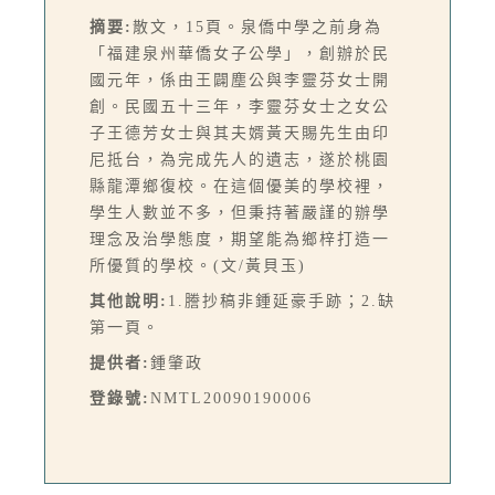
摘要:
散文，15頁。泉僑中學之前身為
「福建泉州華僑女子公學」，創辦於民
國元年，係由王闢塵公與李靈芬女士開
創。民國五十三年，李靈芬女士之女公
子王德芳女士與其夫婿黃天賜先生由印
尼抵台，為完成先人的遺志，遂於桃園
縣龍潭鄉復校。在這個優美的學校裡，
學生人數並不多，但秉持著嚴謹的辦學
理念及治學態度，期望能為鄉梓打造一
所優質的學校。(文/黃貝玉)
其他說明:
1.謄抄稿非鍾延豪手跡；2.缺
第一頁。
提供者:
鍾肇政
登錄號:
NMTL20090190006