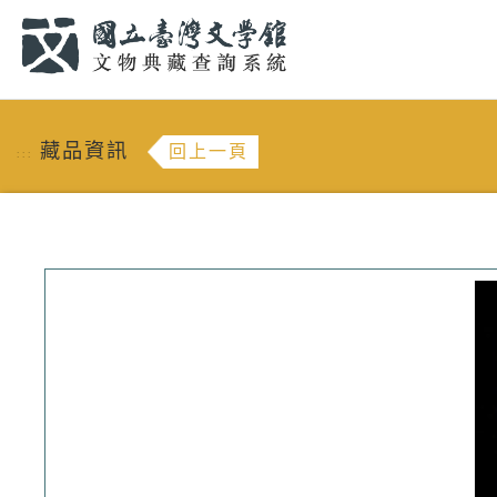
跳到主要內容
:::
藏品資訊
回上一頁
:::