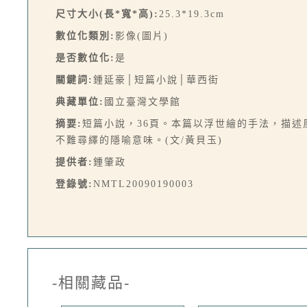
尺寸大小(長*寬*高):
25.3*19.3cm
數位化類別:
影像(圖片)
是否數位化:
是
關鍵詞:
鍾延豪│短篇小說│華西街
典藏單位:
國立臺灣文學館
摘要:
短篇小說，36頁。本篇以浮世繪的手法，描
不難尋繹的隱喻意味。(文/黃貝玉)
提供者:
鍾肇政
登錄號:
NMTL20090190003
-相關藏品-