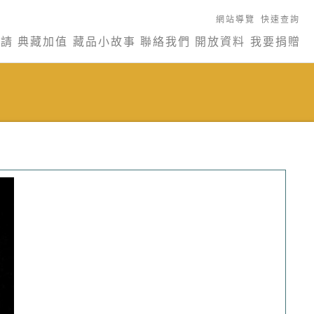
網站導覽
快速查詢
申請
典藏加值
藏品小故事
聯絡我們
開放資料
我要捐贈