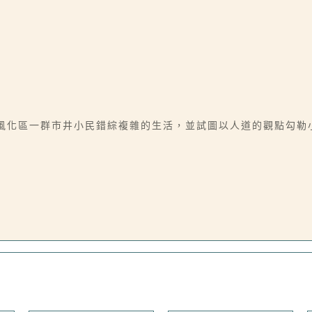
述風化區一群市井小民錯綜複雜的生活，並試圖以人道的觀點勾勒