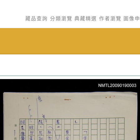
藏品查詢
分類瀏覽
典藏精選
作者瀏覽
圖像