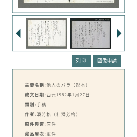
列印
主要名稱:
他人のバラ（影本）
成文日期:
西元1982年1月27日
類別:
手稿
作者:
潘芳格（杜潘芳格）
原件與否:
原件
藏品層次:
單件