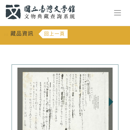
跳到主要內容
:::
藏品資訊
回上一頁
:::