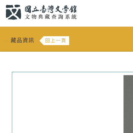
跳到主要內容
:::
藏品資訊
回上一頁
:::