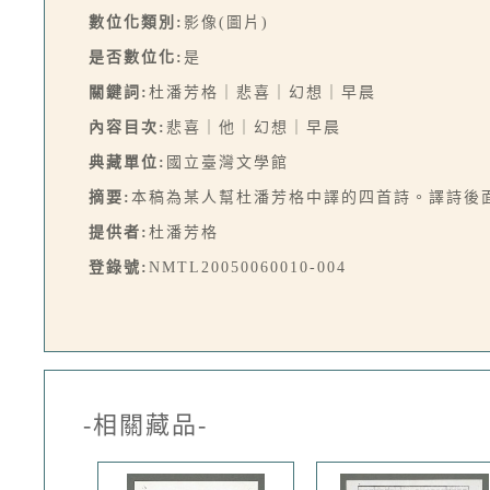
數位化類別:
影像(圖片)
是否數位化:
是
關鍵詞:
杜潘芳格｜悲喜｜幻想｜早晨
內容目次:
悲喜｜他｜幻想｜早晨
典藏單位:
國立臺灣文學館
摘要:
本稿為某人幫杜潘芳格中譯的四首詩。譯詩後面
提供者:
杜潘芳格
登錄號:
NMTL20050060010-004
-相關藏品-