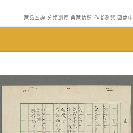
藏品查詢
分類瀏覽
典藏精選
作者瀏覽
圖像