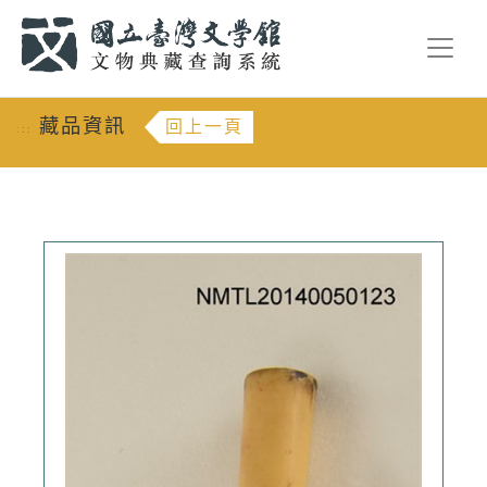
跳到主要內容
:::
藏品資訊
回上一頁
:::