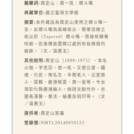
關鍵詞:
周定山︱周一吼︱煙斗嘴
典藏單位:
國立臺灣文學館
摘要:
本件藏品為周定山使用之煙斗嘴一
支，此煙斗嘴為直線收尖、簡單流線之
收尖形（Tapered）煙斗嘴，唇緣有顯著
咬痕，近香煙放置開口處則有些微燒灼
痕跡。（文／温惠玉）
其他說明:
周定山（1898-1975），本名
火樹，字克亞，號一吼，又號公望、鐵
魂、化民、悔名生、半閒老人、公望道
人、雲鶴、鹿港筱雲、周一叟等。今台
灣彰化縣鹿港鎮人，除詩文創作外，亦
擅長漢醫、書法、繪畫及刻印等。（文
／温惠玉）
提供者:
周定山家屬
登錄號:
NMTL20140050123