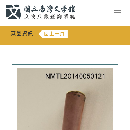
跳到主要內容
:::
藏品資訊
回上一頁
:::