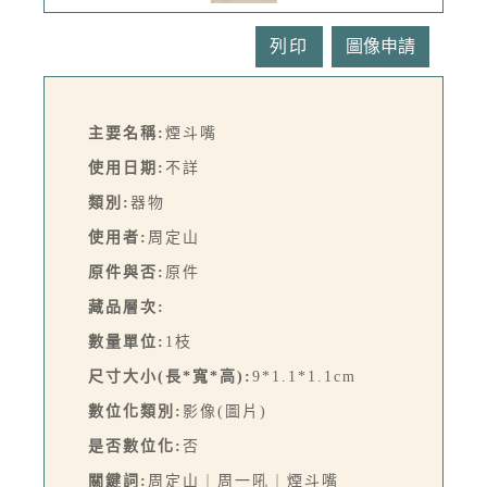
列印
主要名稱:
煙斗嘴
使用日期:
不詳
類別:
器物
使用者:
周定山
原件與否:
原件
藏品層次:
數量單位:
1枝
尺寸大小(長*寬*高):
9*1.1*1.1cm
數位化類別:
影像(圖片)
是否數位化:
否
關鍵詞:
周定山︱周一吼︱煙斗嘴