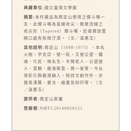
典藏單位:
國立臺灣文學館
摘要:
本件藏品為周定山使用之煙斗嘴一
支，此煙斗嘴為直線收尖、簡單流線之
收尖形（Tapered）煙斗嘴，近香煙放置
開口處有些微汙漬。（文／温惠玉）
其他說明:
周定山（1898-1975），本名
火樹，字克亞，號一吼，又號公望、鐵
魂、化民、悔名生、半閒老人、公望道
人、雲鶴、鹿港筱雲、周一叟等。今台
灣彰化縣鹿港鎮人，除詩文創作外，亦
擅長漢醫、書法、繪畫及刻印等。（文
／温惠玉）
提供者:
周定山家屬
登錄號:
NMTL20140050121