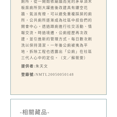
廁所，從一開始依廟牆而見的茅草頂木
板房廁所到大躍進後改建具有鏤空花
牆、氣派有燈，可以避免重複踩屎的廁
所，公共廁所逐漸成為社區中叔伯們的
開會中心。透過蹲廁進行社交活動、情
報交流。時過境遷，公廁經歷再次改
建，並引進新的管理方式，每日數次刷
洗以保持清潔。一年後公廁被夷為平
地，拆除工程也透露出「公廁」在社區
三代人心中的定位。（文／蘇筱雯）
提供者:
朱天文
登錄號:
NMTL20050050148
-相關藏品-