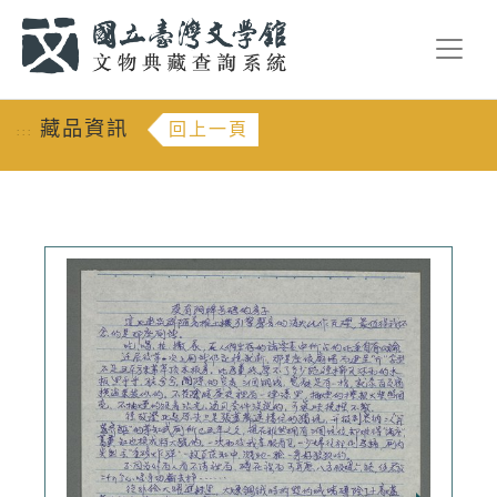
跳到主要內容
:::
藏品資訊
回上一頁
:::