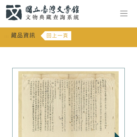
跳到主要內容
:::
藏品資訊
回上一頁
:::