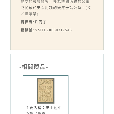
提交的會議議案，多為機關內務的公鑒
或民眾於支票用項的疑慮予請公決。(文
／陳家慧)
提供者:
許丙丁
登錄號:
NMTL20060312546
-相關藏品-
主要名稱：紳土連中
の話（拆頁...