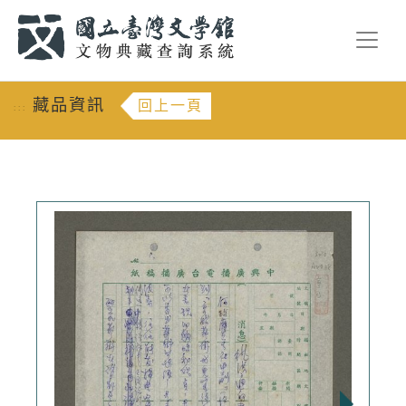
跳到主要內容
:::
藏品資訊
回上一頁
:::