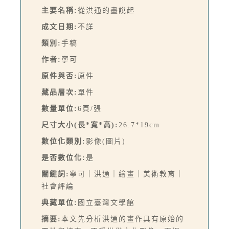
主要名稱:
從洪通的畫說起
成文日期:
不詳
類別:
手稿
作者:
寧可
原件與否:
原件
藏品層次:
單件
數量單位:
6頁/張
尺寸大小(長*寬*高):
26.7*19cm
數位化類別:
影像(圖片)
是否數位化:
是
關鍵詞:
寧可｜洪通｜繪畫｜美術教育｜
社會評論
典藏單位:
國立臺灣文學館
摘要:
本文先分析洪通的畫作具有原始的