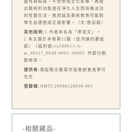
靈性與純真，不受世俗文化影像，再提
出藝術的功能是在淨化人生而培養淡泊
的性靈生活，進而論及美術教育可能對
學生品德造成正面影響。（文/詹前路）
其他說明:
1.作者本名為「寧克文」。
2.本文基於本冊第22篇〈從洪通的畫說
起〉（識別號cca100013-li-
m_00117_0049-0001~0009）作部分刪
節修改。
提供者:
南投縣文藝寫作協會創會長寧可
先生
登錄號:
NMTL20090320038-001
-相關藏品-