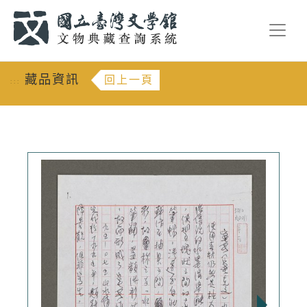
跳到主要內容
:::
藏品資訊
回上一頁
:::