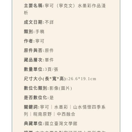
主要名稱:
寧可（寧克文）水墨彩作品淺
析
成文日期:
不詳
類別:
手稿
作者:
寧可
原件與否:
原件
藏品層次:
單件
數量單位:
3頁/張
尺寸大小(長*寬*高):
26.6*19.1cm
數位化類別:
影像(圖片)
是否數位化:
是
關鍵詞:
寧可｜水墨彩｜山水情懷四季系
列｜皖南原野｜中西融合
典藏單位:
國立臺灣文學館