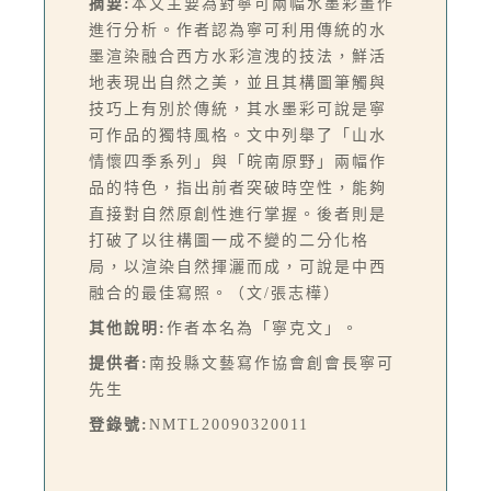
摘要:
本文主要為對寧可兩幅水墨彩畫作
進行分析。作者認為寧可利用傳統的水
墨渲染融合西方水彩渲洩的技法，鮮活
地表現出自然之美，並且其構圖筆觸與
技巧上有別於傳統，其水墨彩可說是寧
可作品的獨特風格。文中列舉了「山水
情懷四季系列」與「皖南原野」兩幅作
品的特色，指出前者突破時空性，能夠
直接對自然原創性進行掌握。後者則是
打破了以往構圖一成不變的二分化格
局，以渲染自然揮灑而成，可說是中西
融合的最佳寫照。（文/張志樺）
其他說明:
作者本名為「寧克文」。
提供者:
南投縣文藝寫作協會創會長寧可
先生
登錄號:
NMTL20090320011