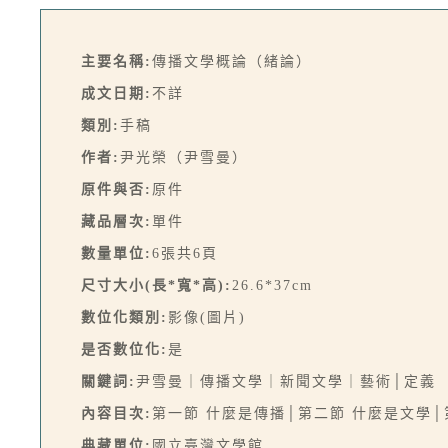
主要名稱:
傳播文學概論（緒論）
成文日期:
不詳
類別:
手稿
作者:
尹光榮（尹雪曼）
原件與否:
原件
藏品層次:
單件
數量單位:
6張共6頁
尺寸大小(長*寬*高):
26.6*37cm
數位化類別:
影像(圖片)
是否數位化:
是
關鍵詞:
尹雪曼｜傳播文學｜新聞文學｜藝術│定義
內容目次:
第一節 什麼是傳播│第二節 什麼是文學
典藏單位:
國立臺灣文學館