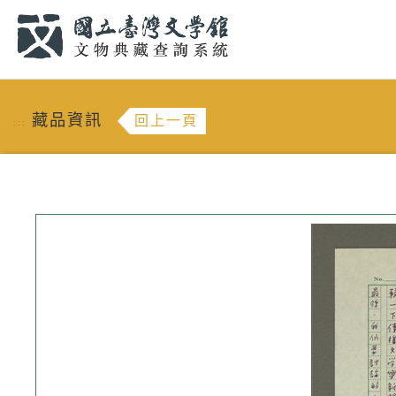
跳到主要內容
:::
藏品資訊
回上一頁
:::