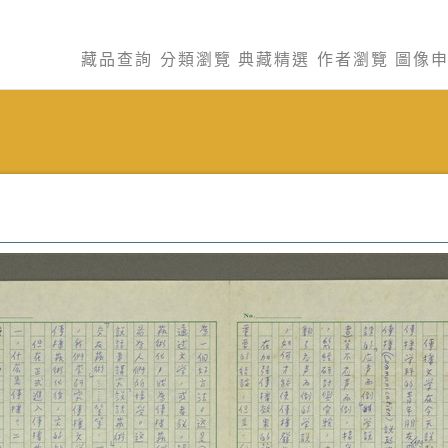
藏品查詢
分類瀏覽
典藏精選
作者瀏覽
圖像