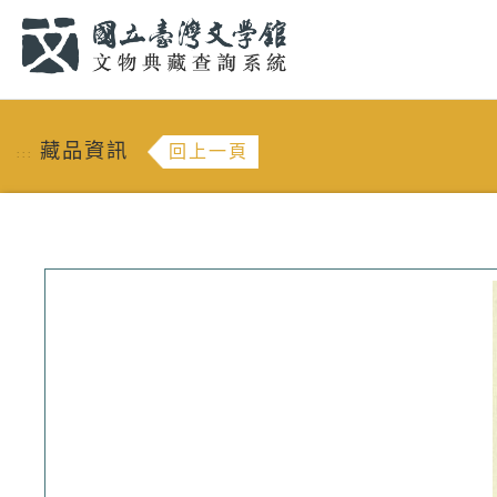
跳到主要內容
:::
藏品資訊
回上一頁
:::