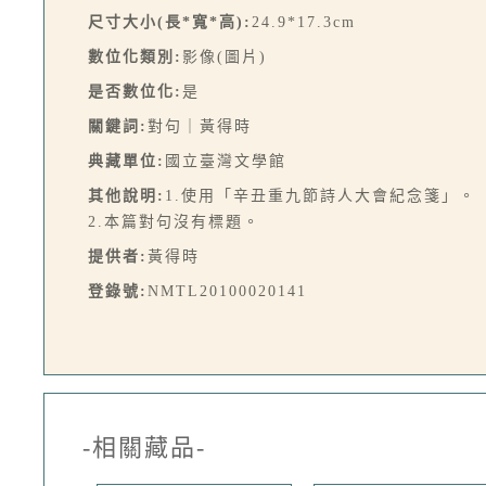
尺寸大小(長*寬*高):
24.9*17.3cm
數位化類別:
影像(圖片)
是否數位化:
是
關鍵詞:
對句｜黃得時
典藏單位:
國立臺灣文學館
其他說明:
1.使用「辛丑重九節詩人大會紀念箋」。
2.本篇對句沒有標題。
提供者:
黃得時
登錄號:
NMTL20100020141
-相關藏品-