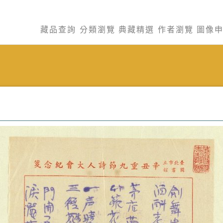
藏品查詢
分類瀏覽
典藏精選
作者瀏覽
圖像