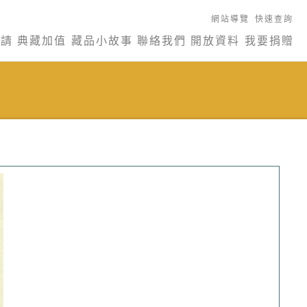
網站導覽
快速查詢
申請
典藏加值
藏品小故事
聯絡我們
開放資料
我要捐贈