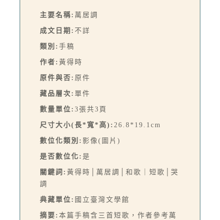
主要名稱:
萬居調
成文日期:
不詳
類別:
手稿
作者:
黃得時
原件與否:
原件
藏品層次:
單件
數量單位:
3張共3頁
尺寸大小(長*寬*高):
26.8*19.1cm
數位化類別:
影像(圖片)
是否數位化:
是
關鍵詞:
黃得時│萬居調│和歌｜短歌│哭
調
典藏單位:
國立臺灣文學館
摘要:
本篇手稿含三首短歌，作者參考萬