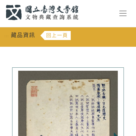
跳到主要內容
:::
藏品資訊
回上一頁
:::