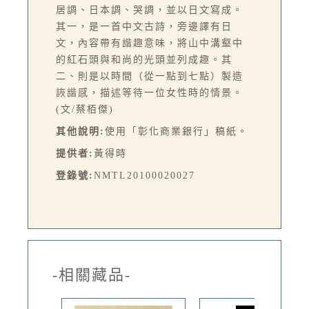
居調、日本調、哭調，並以日文寫成。
其一，是一首中文古詩，旁邊譯有日
文，內容帶有諧趣意味，將山中溝壑中
的紅石頭與和尚的光頭並列成趣。其
二、則是以時間（從一點到七點）製造
詼諧感，描述等待一位女性時的情景。
(文/蔡栢傑)
其他說明:
使用「彰化商業銀行」稿紙。
提供者:
黃得時
登錄號:
NMTL20100020027
-相關藏品-