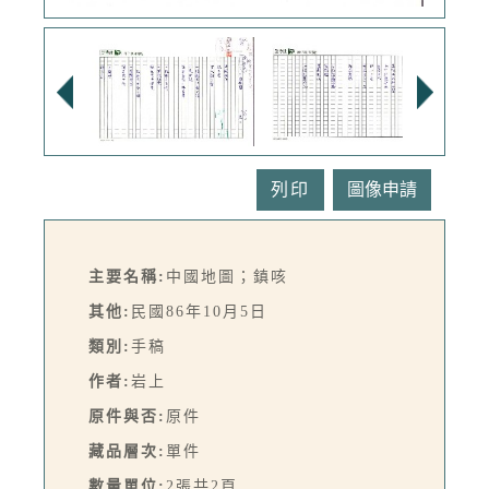
列印
主要名稱:
中國地圖；鎮咳
其他:
民國86年10月5日
類別:
手稿
作者:
岩上
原件與否:
原件
藏品層次:
單件
數量單位:
2張共2頁