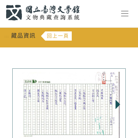
跳到主要內容
:::
藏品資訊
回上一頁
:::