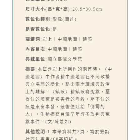
尺寸大小(長*寬*高):
20.9*30.5cm
數位化類別:
影像(圖片)
是否數位化:
是
關鍵詞:
岩上｜中國地圖｜鎮咳
內容目次:
中國地圖｜鎮咳
典藏單位:
國立臺灣文學館
摘要:
本篇含岩上所創作的兩首詩。〈中
國地圖〉中作者藉中國地圖在不同政權
與立場間的變化，點出兩岸疆域與政治
上的難解。〈鎮咳〉藉鎮咳寫冤獄，壓
得住的咳嗽是被害者的呼救，壓不住的
痰是東窗事發，最後便吐給「倒霉的
人」，生動描寫台灣早年許多誤判與冤
獄事件。(文/陳薏如)
其他說明:
1.本筆資料共2頁，寫於笠詩
社同仁專用400字稿紙。