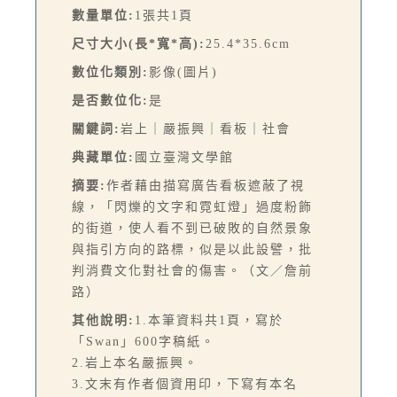
數量單位:
1張共1頁
尺寸大小(長*寬*高):
25.4*35.6cm
數位化類別:
影像(圖片)
是否數位化:
是
關鍵詞:
岩上｜嚴振興｜看板｜社會
典藏單位:
國立臺灣文學館
摘要:
作者藉由描寫廣告看板遮蔽了視
線，「閃爍的文字和霓虹燈」過度粉飾
的街道，使人看不到已破敗的自然景象
與指引方向的路標，似是以此設譬，批
判消費文化對社會的傷害。（文／詹前
路）
其他說明:
1.本筆資料共1頁，寫於
「Swan」600字稿紙。
2.岩上本名嚴振興。
3.文末有作者個資用印，下寫有本名