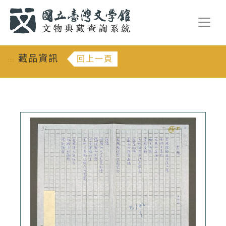
跳到主要內容
:::
藏品資訊
回上一頁
:::