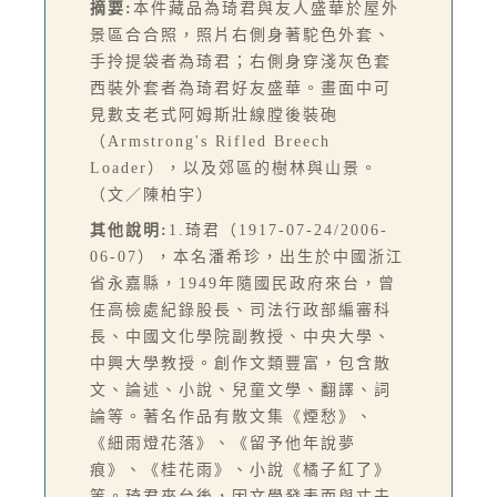
摘要:
本件藏品為琦君與友人盛華於屋外
景區合合照，照片右側身著駝色外套、
手拎提袋者為琦君；右側身穿淺灰色套
西裝外套者為琦君好友盛華。畫面中可
見數支老式阿姆斯壯線膛後裝砲
（Armstrong's Rifled Breech
Loader），以及郊區的樹林與山景。
（文／陳柏宇）
其他說明:
1.琦君（1917-07-24/2006-
06-07），本名潘希珍，出生於中國浙江
省永嘉縣，1949年隨國民政府來台，曾
任高檢處紀錄股長、司法行政部編審科
長、中國文化學院副教授、中央大學、
中興大學教授。創作文類豐富，包含散
文、論述、小說、兒童文學、翻譯、詞
論等。著名作品有散文集《煙愁》、
《細雨燈花落》、《留予他年說夢
痕》、《桂花雨》、小說《橘子紅了》
等。琦君來台後，因文學發表而與丈夫