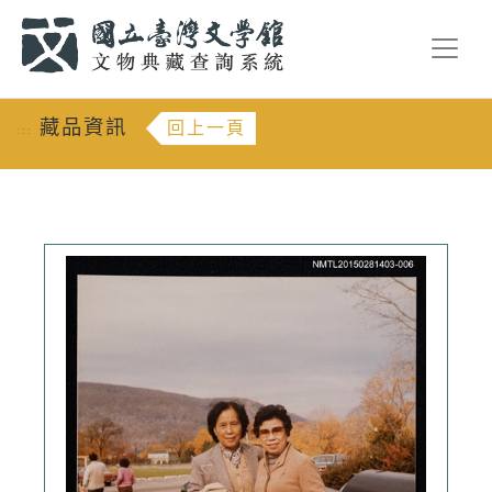
跳到主要內容
:::
藏品資訊
回上一頁
:::