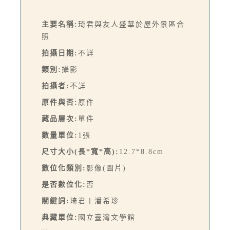
主要名稱:
琦君與友人盛華於屋外景區合
照
拍攝日期:
不詳
類別:
攝影
拍攝者:
不詳
原件與否:
原件
藏品層次:
單件
數量單位:
1張
尺寸大小(長*寬*高):
12.7*8.8cm
數位化類別:
影像(圖片)
是否數位化:
否
關鍵詞:
琦君丨潘希珍
典藏單位:
國立臺灣文學館